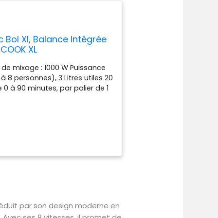
Bol Xl, Balance Intégrée
BICOOK XL
 de mixage : 1000 W Puissance
 à 8 personnes), 3 Litres utiles 20
 0 à 90 minutes, par palier de 1
 l'écran tactile : 7 pouces.
bot avec bol : Largeur 28 cm ,
lver Poids avec tous les
incluse dans le RobiCook ! Doté
uton de navigation
 personnaliser facilement vos
UTOMATIQUES Accédez rapidement
de température, vitesse et
 Une multitude d'accessoires pour
à inclus : - 1 pale de mélange - 1
er, mixer et pétrir - 1 disque
séduit par son design moderne en
le en silicone pour racler les
. Avec ses 8 vitesses, il promet de