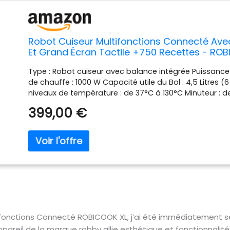
Robot Cuiseur Multifonctions Connecté Avec 
Et Grand Écran Tactile +750 Recettes - RO
Type : Robot cuiseur avec balance intégrée Puissance
de chauffe : 1000 W Capacité utile du Bol : 4,5 Litres (6
niveaux de température : de 37°C à 130°C Minuteur : de
minute. Balance : de 0 à 5kg, par palier de 1 g. Taille de
399,00 €
Évolutif grâce aux mises à jour par Wifi Dimensions ro
Profondeur 40 cm , Hauteur 35,5 cm Couleur : Noir et si
accessoires : 9,4 kg La fonction pesée est également 
d'un écran couleur haute définition tactile et d'un bo
ergonomique, le RobiCook vous permettra de gérer et
recettes. 725 recettes incluses et 8 PROGRAMMES A
aux fonctions essentielles en cuisine. Les paramètres 
durée y sont prédéfinis pour une utilisation facilitée.
une infinité de recettes ! Pas de surprises, tout est déj
fouet pour émulsionner - 1 lame à 4 couteaux pour hach
tifonctions Connecté ROBICOOK XL, j’ai été immédiatement 
réversible en inox (trancher, râper et émincer) - 1 spatu
ppareil de la marque robby allie esthétique et fonctionnalité