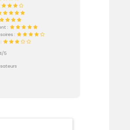
ent :
soires :
 :
.4/5
isateurs