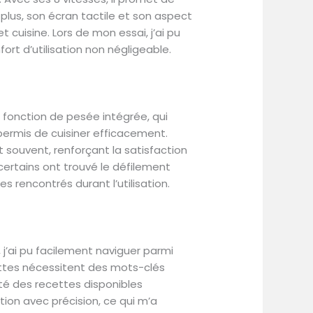
 1 panier pour cuisson à l'eau -
 plus, son écran tactile et son aspect
Le bol a été amélioré, il passe
t cuisine. Lors de mon essai, j’ai pu
ort d’utilisation non négligeable.
 la fonction de pesée intégrée, qui
 permis de cuisiner efficacement.
nt souvent, renforçant la satisfaction
 certains ont trouvé le défilement
rencontrés durant l’utilisation.
j’ai pu facilement naviguer parmi
ecettes nécessitent des mots-clés
rté des recettes disponibles
ion avec précision, ce qui m’a