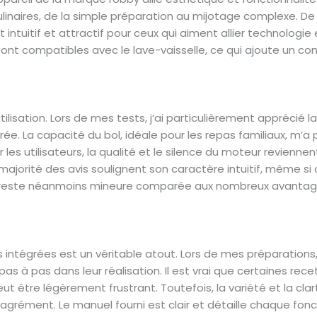
parois - 1 petit et 1 grand panier pour cuisson vapeur -
ulinaires, de la simple préparation au mijotage complexe. De
2 couvercles transparents Nouveauté décembre 2024 : 
ntuitif et attractif pour ceux qui aiment allier technologie e
maintenant au lave vaisselle !
nt compatibles avec le lave-vaisselle, ce qui ajoute un conf
’utilisation. Lors de mes tests, j’ai particulièrement apprécié
ée. La capacité du bol, idéale pour les repas familiaux, m’a
les utilisateurs, la qualité et le silence du moteur revienne
majorité des avis soulignent son caractère intuitif, même si
 reste néanmoins mineure comparée aux nombreux avantages 
intégrées est un véritable atout. Lors de mes préparations, 
 pas à pas dans leur réalisation. Il est vrai que certaines r
eut être légèrement frustrant. Toutefois, la variété et la cla
ément. Le manuel fourni est clair et détaille chaque fonct