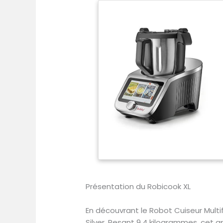
Présentation du Robicook XL
En découvrant le Robot Cuiseur Mul
Silver. Pesant 9,4 kilogrammes, cet a