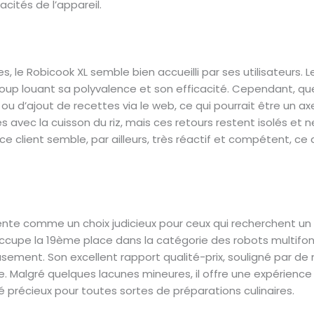
cités de l’appareil.
, le Robicook XL semble bien accueilli par ses utilisateurs.
up louant sa polyvalence et son efficacité. Cependant, que
ou d’ajout de recettes via le web, ce qui pourrait être un ax
s avec la cuisson du riz, mais ces retours restent isolés et 
vice client semble, par ailleurs, très réactif et compétent, c
ente comme un choix judicieux pour ceux qui recherchent un r
occupe la 19ème place dans la catégorie des robots multifonc
sement. Son excellent rapport qualité-prix, souligné par de n
e. Malgré quelques lacunes mineures, il offre une expérience
ié précieux pour toutes sortes de préparations culinaires.