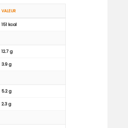
VALEUR
151 kcal
12.7 g
3.9 g
5.2 g
2.3 g