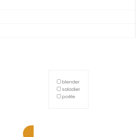
blender
saladier
poêle