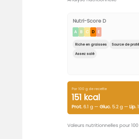
Nutri-Score D
A
B
C
D
E
Riche en graisses
Source de prot
Assez salé
Par 100 g de recette
151 kcal
Prot.
6.1 g —
Gluc.
5.2 g —
Lip.
1
Valeurs nutritionnelles pour 100