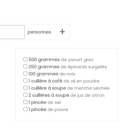
+
personnes
500
grammes
de yaourt grec
250
grammes
de épinards surgelés
100
grammes
de noix
1
cuillère à café
de ail en poudre
1
cuillère à soupe
de menthe séchée
2
cuillères à soupe
de jus de citron
1
pincée
de sel
1
pincée
de poivre