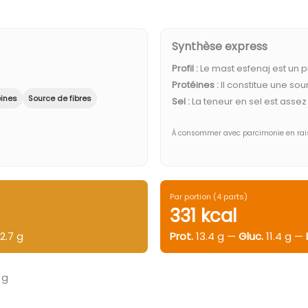
Synthèse express
Profil :
Le mast esfenaj est un p
Protéines :
Il constitue une sou
éines
Source de fibres
Sel :
La teneur en sel est assez
À consommer avec parcimonie en rais
Par portion (4 parts)
331 kcal
2.7 g
Prot.
13.4 g —
Gluc.
11.4 g —
 g