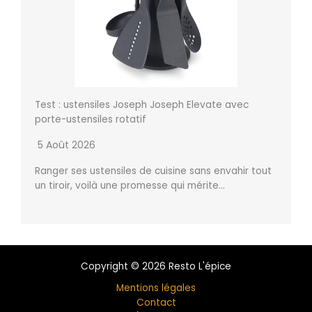
Test : ustensiles Joseph Joseph Elevate avec
porte-ustensiles rotatif
5 Août 2026
Ranger ses ustensiles de cuisine sans envahir tout
un tiroir, voilà une promesse qui mérite…
Copyright © 2026 Resto L'épice
Mentions légales
Contact