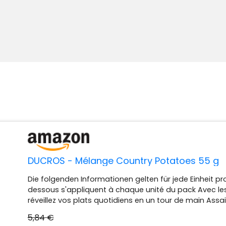
DUCROS - Mélange Country Potatoes 55 g
Die folgenden Informationen gelten für jede Einheit pr
dessous s'appliquent à chaque unité du pack Avec le
réveillez vos plats quotidiens en un tour de main As
oignon, paprika fumé, ail Conditionné en france Ducr
5,84 €