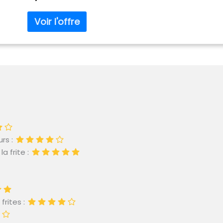
assaisonnez simplement avec le mélange et assaisonn
ajouté [MEILLEURS INGRÉDIENTS] : Cette épice ne contient
colorants ni d'agents de conservation améliorant le g
EMBALLAGE] : Les grands sacs de Fuchs Professional p
épices et sont parfaits pour tout grand consommateu
FUCHS ORIGINAUX] : En tant que groupe Fuchs, notre ob
de répondre aux souhaits de nos clients et de les incit
expériences gustatives.
rs :
a frite :
frites :