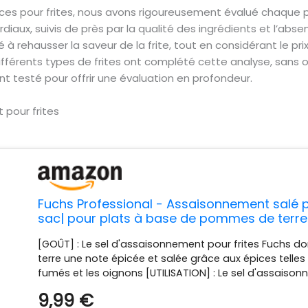
ces pour frites, nous avons rigoureusement évalué chaque pro
diaux, suivis de près par la qualité des ingrédients et l’abs
ehausser la saveur de la frite, tout en considérant le prix et
ifférents types de frites ont complété cette analyse, sans ou
testé pour offrir une évaluation en profondeur.
 pour frites
Fuchs Professional - Assaisonnement salé po
sac| pour plats à base de pommes de terre |
pour les gros consommateurs
[GOÛT] : Le sel d'assaisonnement pour frites Fuchs 
terre une note épicée et salée grâce aux épices telles 
fumés et les oignons [UTILISATION] : Le sel d'assaiso
assaisonner les frites, les pommes de terre rissolées
9,99 €
terre sautées et autres plats à base de pommes de ter