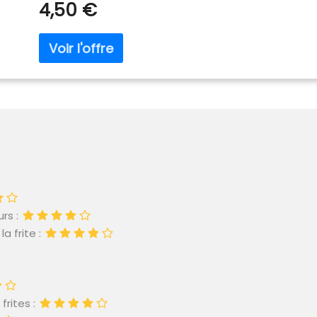
4,50 €
rs :
a frite :
frites :