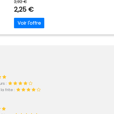
2,92 €
2,25 €
rs :
a frite :