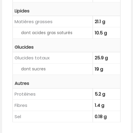
Lipides
Matières grasses
21.1 g
dont acides gras saturés
10.5 g
Glucides
Glucides totaux
25.9 g
dont sucres
19 g
Autres
Protéines
5.2 g
Fibres
1.4 g
Sel
0.18 g