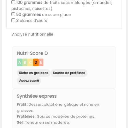
100
grammes
de fruits secs mélangés (amandes,
pistaches, noisettes)
50
grammes
de sucre glace
3
blancs d’œufs
Analyse nutritionnelle
Nutri-Score D
A
B
C
D
E
Riche en graisses
Source de protéines
Assez sucré
Synthèse express
Profil :
Dessert plutôt énergétique et riche en
graisses.
Protéines :
Source modérée de protéines.
Sel :
Teneur en sel modérée.