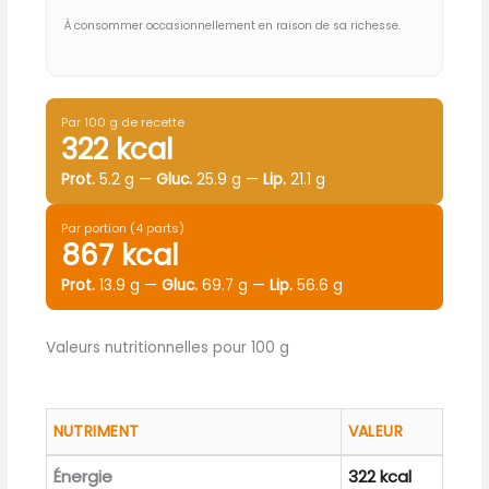
À consommer occasionnellement en raison de sa richesse.
Par 100 g de recette
322 kcal
Prot.
5.2 g —
Gluc.
25.9 g —
Lip.
21.1 g
Par portion (4 parts)
867 kcal
Prot.
13.9 g —
Gluc.
69.7 g —
Lip.
56.6 g
Valeurs nutritionnelles pour 100 g
NUTRIMENT
VALEUR
Énergie
322 kcal