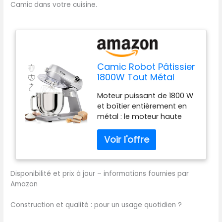
Camic dans votre cuisine.
Camic Robot Pâtissier
1800W Tout Métal
Avec - Bol Inox 8L 10
Moteur puissant de 1800 W
Vitesses, Écran LED
et boîtier entièrement en
Tactile, Minuterie,
métal : le moteur haute
Batteur à Pâte Avec
performance en cuivre pur
Fouet, Crochet
permet de réaliser
Pétrisseur et Batteur
efficacement une pâte
Pour la Préparation de
parfaite. Le boîtier
Gâteaux et Pains
entièrement en métal rend
Disponibilité et prix à jour – informations fournies par
la machine robuste et
Amazon
durable tout en assurant
un design attrayant.
Construction et qualité : pour un usage quotidien ?
Contrôle tactile LED
permettant une utilisation