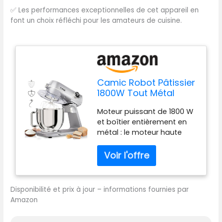
✅
Les performances exceptionnelles de cet appareil en
font un choix réfléchi pour les amateurs de cuisine.
Camic Robot Pâtissier
1800W Tout Métal
Avec - Bol Inox 8L 10
Moteur puissant de 1800 W
Vitesses, Écran LED
et boîtier entièrement en
Tactile, Minuterie,
métal : le moteur haute
Batteur à Pâte Avec
performance en cuivre pur
Fouet, Crochet
permet de réaliser
Pétrisseur et Batteur
efficacement une pâte
Pour la Préparation de
parfaite. Le boîtier
Gâteaux et Pains
entièrement en métal rend
Disponibilité et prix à jour – informations fournies par
la machine robuste et
Amazon
durable tout en assurant
un design attrayant.