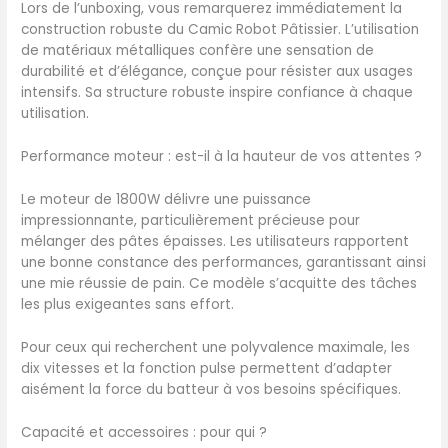
Lors de l’unboxing, vous remarquerez immédiatement la
facile : dix niveaux de
construction robuste du Camic Robot Pâtissier. L’utilisation
vitesse, un écran tactile et
de matériaux métalliques confère une sensation de
une minuterie numérique
durabilité et d’élégance, conçue pour résister aux usages
LED facilitent la préparation
intensifs. Sa structure robuste inspire confiance à chaque
de chaque recette. Cette
utilisation.
puissante machine à pâtes
est idéale pour mélanger la
Performance moteur : est-il à la hauteur de vos attentes ?
pâte à pain, les pâtes
épaisses, les baisseurs et la
Le moteur de 1800W délivre une puissance
crème fouettée et est
impressionnante, particulièrement précieuse pour
parfaitement adaptable à
mélanger des pâtes épaisses. Les utilisateurs rapportent
différents ingrédients. Kit
une bonne constance des performances, garantissant ainsi
d'accessoires mélangeurs
une mie réussie de pain. Ce modèle s’acquitte des tâches
multifonctions : comprend
les plus exigeantes sans effort.
un crochet pétrisseur, un
fouet et un fouet. Avec les
Pour ceux qui recherchent une polyvalence maximale, les
trois embouts
dix vitesses et la fonction pulse permettent d’adapter
multifonctionnels du robot
aisément la force du batteur à vos besoins spécifiques.
de cuisine Camic vous
pouvez pétrir facilement la
Capacité et accessoires : pour qui ?
pâte à pizza, préparer la