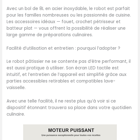
pâte à biscuits, battre la
Avec un bol de 8L en acier inoxydable, le robot est parfait
crème et les blancs d'œufs,
pour les familles nombreuses ou les passionnés de cuisine.
tout est possible. La
Les accessoires idéaux — fouet, crochet pétrisseur et
protection anti-
batteur plat — vous offrent la possibilité de réaliser une
éclaboussures avec bec
large gamme de préparations culinaires.
verseur facilite l'ajout
d'ingrédients et assure une
Facilité d’utilisation et entretien : pourquoi l’adopter ?
cuisine propre. Bol
mélangeur de 8 l avec
Le robot pâtissier ne se contente pas d’être performant, il
grande capacité, poignée
est aussi pratique à utiliser. Son écran LED tactile est
et tête inclinable : ce
intuitif, et l’entretien de l’appareil est simplifié grâce aux
récipient mixeur de 8 l en
parties accessibles retirables et compatibles lave-
acier inoxydable dispose
vaisselle.
d'une poignée. Grâce à la
tête inclinable, les
Avec une telle facilité, il ne reste plus qu’à voir si ce
récipients et les
dispositif étonnant trouvera sa place dans votre quotidien
accessoires peuvent être
culinaire.
facilement insérés et
retirés. Le grand récipient
mixeur en acier inoxydable
est parfait pour les repas