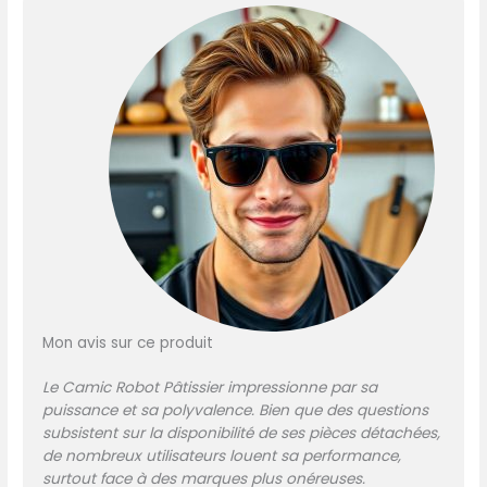
Contrôle tactile LED
permettant une utilisation
facile : dix niveaux de
vitesse, un écran tactile et
une minuterie numérique
LED facilitent la préparation
de chaque recette. Cette
puissante machine à pâtes
est idéale pour mélanger la
pâte à pain, les pâtes
épaisses, les baisseurs et la
crème fouettée et est
parfaitement adaptable à
différents ingrédients. Kit
d'accessoires mélangeurs
Mon avis sur ce produit
multifonctions : comprend
un crochet pétrisseur, un
Le Camic Robot Pâtissier impressionne par sa
fouet et un fouet. Avec les
puissance et sa polyvalence. Bien que des questions
trois embouts
subsistent sur la disponibilité de ses pièces détachées,
multifonctionnels du robot
de nombreux utilisateurs louent sa performance,
de cuisine Camic vous
surtout face à des marques plus onéreuses.