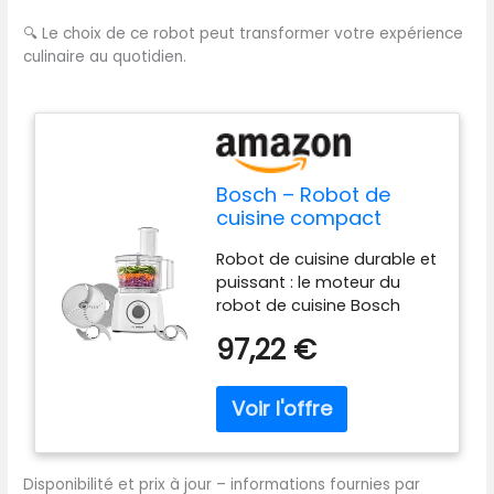
🔍
Le choix de ce robot peut transformer votre expérience
culinaire au quotidien.
Bosch – Robot de
cuisine compact
MultiTalent 3, 700 W,
Robot de cuisine durable et
blanc - MCM3100WGB
puissant : le moteur du
robot de cuisine Bosch
MultiTalent 3 MCM3100WGB
97,22 €
700 W entraîne des
accessoires
interchangeables et une
lame en acier inoxydable
robuste ; livré avec deux
réglages de vitesse et une
Disponibilité et prix à jour – informations fournies par
fonction d'impulsion. Plus