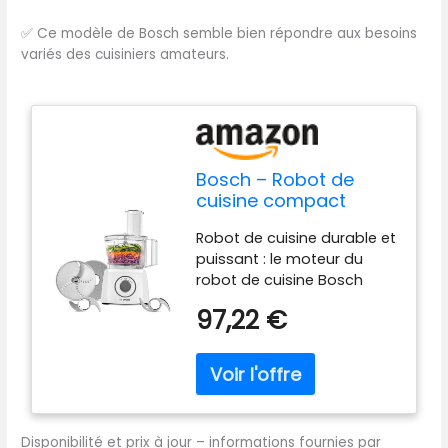
✅
Ce modèle de Bosch semble bien répondre aux besoins
variés des cuisiniers amateurs.
Bosch – Robot de
cuisine compact
MultiTalent 3, 700 W,
Robot de cuisine durable et
blanc - MCM3100WGB
puissant : le moteur du
robot de cuisine Bosch
MultiTalent 3 MCM3100WGB
97,22 €
700 W entraîne des
accessoires
interchangeables et une
lame en acier inoxydable
robuste ; livré avec deux
réglages de vitesse et une
Disponibilité et prix à jour – informations fournies par