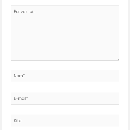
gâteau ; Couteau
multifonctions inox et
Écrivez
disque réversible pour
râper et émincer
ici…
Livraison : 1 x Bosch
MultiTalent 3 robot de
cuisine ; Robot
multifonctions pour
réaliser plus de 20
tâches différentes ;
Avec accessoires de
série ; Couleur :
Blanc/Gris
Nom*
E-
mail*
Site