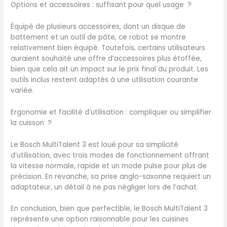
Options et accessoires : suffisant pour quel usage ?
(maximum 0,8 kg de
mélange de pâte) avec
Équipé de plusieurs accessoires, dont un disque de
couvercle avec entonnoir
battement et un outil de pâte, ce robot se montre
et remplisseur. Tous les
relativement bien équipé. Toutefois, certains utilisateurs
plastiques qui sont en
auraient souhaité une offre d’accessoires plus étoffée,
contact avec les aliments
bien que cela ait un impact sur le prix final du produit. Les
sont sans BPA. Design
outils inclus restent adaptés à une utilisation courante
compact : Avec un
variée.
rangement intelligent pour
ranger facilement les
accessoires dans le bol
Ergonomie et facilité d’utilisation : compliquer ou simplifier
mélangeur. Contenu : 1
la cuisson ?
robot de cuisine Bosch
Multi Talent, 1 couvercle, 1
Le Bosch MultiTalent 3 est loué pour sa simplicité
bol mélangeur en plastique
d’utilisation, avec trois modes de fonctionnement offrant
de 500 g, 1 disque de
la vitesse normale, rapide et un mode pulse pour plus de
battement, 1 disque
précision. En revanche, sa prise anglo-saxonne requiert un
réversible pour râper et
adaptateur, un détail à ne pas négliger lors de l’achat.
trancher, 1 poussoir, 1
couteau universel, 1 porte-
En conclusion, bien que perfectible, le Bosch MultiTalent 3
accessoires, 1 outil de pâte
représente une option raisonnable pour les cuisines