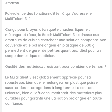
Amazon
de 20 fonctions : Vous
préparez souvent des plats
Polyvalence des fonctionnalités : à qui s’adresse le
avec des légumes ? Que ce
MultiTalent 3 ?
soit pour râper des
légumes comme des
Conçu pour broyer, déchiqueter, hacher, liquéfier,
carottes, des concombres
mélanger et râper, le Bosch MultiTalent 3 s’adresse aux
ou hacher des oignons ou
amateurs de cuisine cherchant une solution compacte. Son
des fruits, grâce à un large
couvercle et le bol mélangeur en plastique de 500 g
éventail d'accessoires tels
permettent de gérer de petites quantités, idéal pour un
que le couteau universel en
usage domestique quotidien.
acier inoxydable et un
disque réversible pour
Qualité des matériaux : résistant pour combien de temps ?
couper et râper, le robot de
cuisine ne laisse rien à
Le MultiTalent 3 est globalement apprécié pour sa
désirer. Bol de grande
robustesse, bien que le mélangeur en plastique puisse
capacité : Le bol de
susciter des interrogations à long terme. Le couteau
mélange se compose d'un
universel, bien qu’efficace, mériterait des matériaux plus
bol de mélange en
durables pour garantir une utilisation prolongée en toute
plastique transparent de
confiance.
2,3 litres pour 500 g de
farine et d’ingrédients