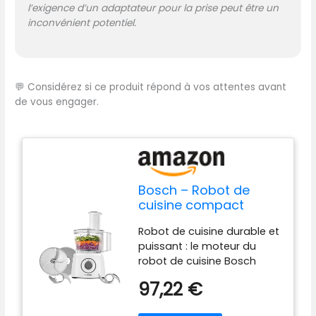
l’exigence d’un adaptateur pour la prise peut être un
(maximum 0,8 kg de
inconvénient potentiel.
mélange de pâte) avec
couvercle avec entonnoir
et remplisseur. Tous les
plastiques qui sont en
contact avec les aliments
💬
Considérez si ce produit répond à vos attentes avant
sont sans BPA. Design
de vous engager.
compact : Avec un
rangement intelligent pour
ranger facilement les
accessoires dans le bol
mélangeur. Contenu : 1
robot de cuisine Bosch
Bosch – Robot de
Multi Talent, 1 couvercle, 1
cuisine compact
bol mélangeur en plastique
MultiTalent 3, 700 W,
Robot de cuisine durable et
de 500 g, 1 disque de
blanc - MCM3100WGB
puissant : le moteur du
battement, 1 disque
robot de cuisine Bosch
réversible pour râper et
MultiTalent 3 MCM3100WGB
trancher, 1 poussoir, 1
97,22 €
700 W entraîne des
couteau universel, 1 porte-
accessoires
accessoires, 1 outil de pâte