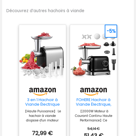
Découvrez d’autres hachoirs à viande
-5%
3 en 1 Hachoir à
FOHERE Hachoir à
Viande Électrique
Viande Électrique,
Professionnel avec
2000W Moteur à
【Haute Puissance】 Le
【2000W Moteur à
3 Plaques
Courant Continu
hachoir à viande
Courant Continu Haute
Abrasives en Acier
dispose d'un moteur
Performance】Ce
Inoxydable, 1
puissant (300 W, 2000
hachoir est équipé d’un
Kubbe et 3 tubes
54,14 €
W de puissance
moteur en cuivre pur de
de Remplissage
72,99 €
maximale). Il vous aide
2000W, offrant une
51,43 €