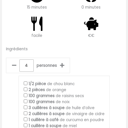
15 minutes
0 minutes
facile
€€
Ingrédients
–
+
personnes
1/2
pièce
de chou blanc
2
pièces
de orange
100
grammes
de raisins secs
100
grammes
de noix
3
cuillères à soupe
de huile d’olive
2
cuillères à soupe
de vinaigre de cidre
1
cuillère à café
de curcuma en poudre
1
cuillère à soupe
de miel