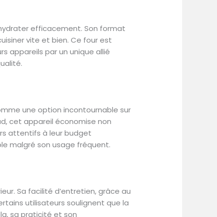
ne alimentation saine et rapide.
utomatique et protection contre
é. Nettoyage simple grâce aux
éshydrater efficacement. Son format
mpatible lave-vaisselle.
isiner vite et bien. Ce four est
ec panier à frire, grille de
s appareils par un unique allié
t, facile à ranger, dimensions
e multifonction, four électrique,
ualité.
e comme une option incontournable sur
aud, cet appareil économise non
s attentifs à leur budget
able malgré son usage fréquent.
ur. Sa facilité d’entretien, grâce au
rtains utilisateurs soulignent que la
a, sa praticité et son