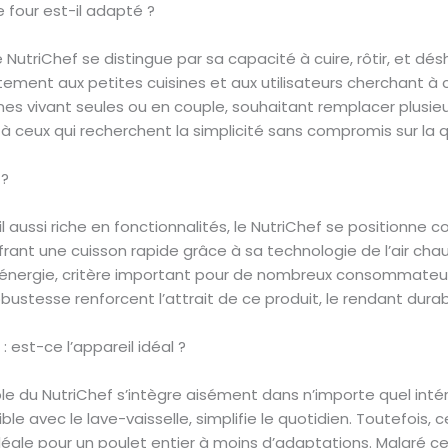
délicieux tout en réduisant les calories, parfait pour u
e four est-il adapté ?
SÉCURITÉ ET FACILITÉ D’UTILISATION Fonction d’arrêt a
la surchauffe pour une utilisation en toute tranquillit
 NutriChef se distingue par sa capacité à cuire, rôtir, et d
surfaces antiadhésives, panier amovible et plateau co
ement aux petites cuisines et aux utilisateurs cherchant à cu
ACCESSOIRES POLYVALENTS INCLUS La friteuse est livrée av
s vivant seules ou en couple, souhaitant remplacer plusieur
cuisson et plateau récupérateur de jus. Design compac
15,7” x 14,8” x 14,9”. Idéal pour cuisine familiale, friteus
aît à ceux qui recherchent la simplicité sans compromis sur la q
cuisine rapide et saine.
 ?
il aussi riche en fonctionnalités, le NutriChef se positionn
rant une cuisson rapide grâce à sa technologie de l’air ch
énergie, critère important pour de nombreux consommateur
bustesse renforcent l’attrait de ce produit, le rendant dur
 est-ce l’appareil idéal ?
 du NutriChef s’intègre aisément dans n’importe quel intérie
 avec le lave-vaisselle, simplifie le quotidien. Toutefois, ce
déale pour un poulet entier à moins d’adaptations. Malgré cel