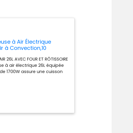
use à Air Électrique
r à Convection,10
isson & Plateau Ramasse-
AIR 26L AVEC FOUR ET RÔTISSOIRE
use à air électrique 26L équipée
t de 1700W assure une cuisson
26 litres est parfaite pour les
PRÉDÉFINIS – AIR FRY, GRILLER,
LENTE, DÉSHYDRATER Simplifiez
 sur écran tactile LED haute
son précise et efficace, idéale
ne, pain, pizza, viande ou
E ET UNIFORME Notre friteuse à
r chaud à 360°, permettant de
fitez de repas croustillants et