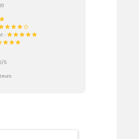
20
t :
.0/5
ateurs