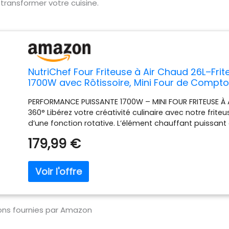
ransformer votre cuisine.
NutriChef Four Friteuse à Air Chaud 26L–Frite
1700W avec Rôtissoire, Mini Four de Comptoi
Programmes, Panier de Friture,Grille de Cu
PERFORMANCE PUISSANTE 1700W – MINI FOUR FRITEUSE À 
Miettes
360° Libérez votre créativité culinaire avec notre frite
d’une fonction rotative. L’élément chauffant puissan
rapide et homogène, tandis que sa grande capacité de 
179,99 €
familles et les repas variés. 10 PROGRAMMES DE CUISSON 
CUIRE, RÔTIR, RÉCHAUFFER, MAINTIEN AU CHAUD, CUISSON 
vos préparations grâce aux 10 préréglages numériques
définition. Chaque programme est conçu pour une cuis
pour friteuse sans huile, four à convection, cuisson sai
légumes. CIRCULATION D’AIR CHAUD 360° – CUISSON SAIN
air utilise la technologie avancée de circulation d’ai
tions fournies par Amazon
cuire vos plats uniformément avec très peu d’huile. Pro