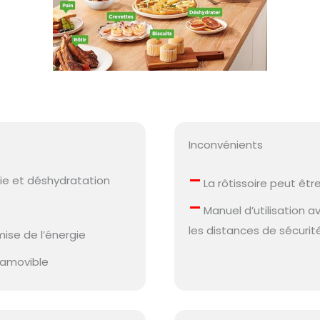
Inconvénients
–
erie et déshydratation
La rôtissoire peut êtr
–
Manuel d’utilisation a
les distances de sécurit
se de l’énergie
 amovible