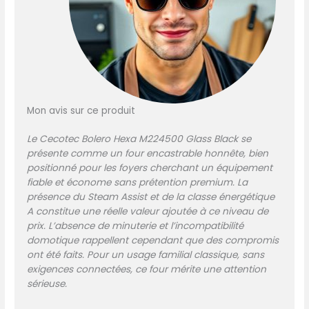
Porte Full Glass : porte avec
3 vitres qui vous empêche
de vous brûler en touchant
la vitre extérieure et ne perd
pas de chaleur, ce qui le
rend plus efficace. Steam
Base X2 : double zone
Mon avis sur ce produit
Steam avec une capacité
XXL jusqu'à 1 L (500 ml +
Le Cecotec Bolero Hexa M224500 Glass Black se
500 ml) pour l'utilisation
présente comme un four encastrable honnête, bien
des fonctions Steam
positionné pour les foyers cherchant un équipement
EasyClean et Steam Assist.
fiable et économe sans prétention premium. La
Steam EasyClean : la
présence du Steam Assist et de la classe énergétique
vapeur élimine la saleté et
A constitue une réelle valeur ajoutée à ce niveau de
permet un meilleur
prix. L’absence de minuterie et l’incompatibilité
nettoyage. Steam Assist :
domotique rappellent cependant que des compromis
préparez vos plats avec
ont été faits. Pour un usage familial classique, sans
cette fonction, en utilisant
exigences connectées, ce four mérite une attention
la cuisson et la vapeur pour
sérieuse.
rendre vos recettes
croustillantes à l'extérieur