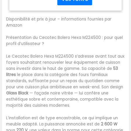
intérieure, Mode Gril, Fan
commande tactile
Assisted Grill, Mode
Convection, Defrost, Fast
Disponibilité et prix à jour – informations fournies par
Cooking et Steam
Amazon
Assist/EasyClean). Cuisinez
sans limites et obtenez des
Présentation du Cecotec Bolero Hexa M224500 : pour quel
résultats parfaits. Classe
profil d’utilisateur ?
énergetique A : économisez
à chaque utilisation,
Le Cecotec Bolero Hexa M224500 s’adresse avant tout aux
réduisez votre
foyers souhaitant renouveler leur équipement de cuisson
consommation d'énergie
sans investir dans le haut de gamme. Sa capacité de
53
sans compromettre
litres
le place dans la catégorie des fours familiaux
l'efficacité lors de la
standards, suffisante pour un repas du quotidien comme
cuisson de vos recettes.
pour une cuisson plus ambitieuse en week-end. Son design
Porte Full Glass : porte avec
Glass Black
— façade noire vitrée — lui confère une
3 vitres qui vous empêche
esthétique sobre et contemporaine, compatible avec la
de vous brûler en touchant
majorité des cuisines modernes.
la vitre extérieure et ne perd
pas de chaleur, ce qui le
L’installation est de type encastrable, ce qui implique un
rend plus efficace. Steam
meuble adapté. La puissance annoncée est de
2 600 W
Base X2 : double zone
sous
220 V
, une valeur dans la norme pour cette catégorie.