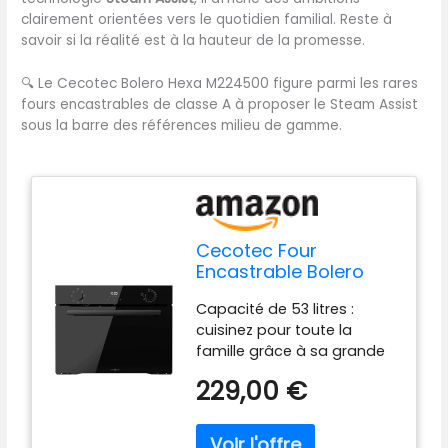
clairement orientées vers le quotidien familial. Reste à
savoir si la réalité est à la hauteur de la promesse.
🔍
Le Cecotec Bolero Hexa M224500 figure parmi les rares
fours encastrables de classe A à proposer le Steam Assist
sous la barre des références milieu de gamme.
Cecotec Four
Encastrable Bolero
Hexa M224500 Glass
Capacité de 53 litres :
Black A de 53 L.
cuisinez pour toute la
2600W, 7 Fonctions
famille grâce à sa grande
avec Grill,
capacité de 53 litres et à
Décongélation, Steam
229,00 €
ses 3 rails. 7 fonctions :
Assist, faible
profitez d'un large éventail
consommation,
d'options (lumière
nettoyage facile,