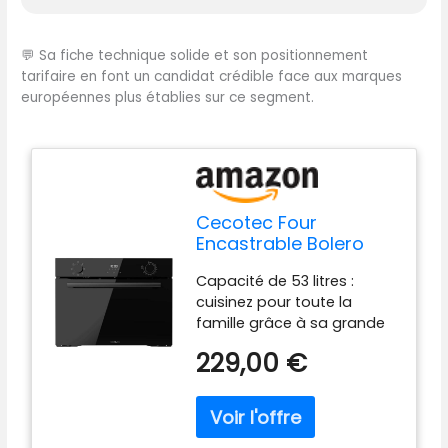
et juteuses à l'intérieur.
Display Touch control :
Contrôle facile grâce aux
💬
Sa fiche technique solide et son positionnement
touches tactiles Cooling
tarifaire en font un candidat crédible face aux marques
Fan : système de
européennes plus établies sur ce segment.
ventilation pour un
refroidissement optimal du
four pendant et après la
cuisson. Puissance de 2600
W : prépare toutes sortes
de recettes grâce à son
Cecotec Four
énorme puissance.
Encastrable Bolero
Hexa M224500 Glass
Capacité de 53 litres :
Black A de 53 L.
cuisinez pour toute la
2600W, 7 Fonctions
famille grâce à sa grande
avec Grill,
capacité de 53 litres et à
Décongélation, Steam
229,00 €
ses 3 rails. 7 fonctions :
Assist, faible
profitez d'un large éventail
consommation,
d'options (lumière
nettoyage facile,
intérieure, Mode Gril, Fan
commande tactile