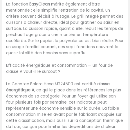
La fonction
EasyClean
mérite également d’être
cuisson. Puissance de 2600
mentionnée : elle simplifie l’entretien de la cavité, un
W : prépare toutes sortes
critère souvent décisif à l’usage. Le grill intégré permet des
de recettes grâce à son
cuissons à chaleur directe, idéal pour gratiner ou saisir en
énorme puissance.
surface. La cuisson rapide, quant à elle, réduit les temps de
préchauffage grâce à une montée en température
accélérée. Sur le papier, la polyvalence est bien réelle. Pour
un usage familial courant, ces sept fonctions couvrent la
quasi-totalité des besoins sans superflu.
Efficacité énergétique et consommation — un four de
classe A vaut-il le surcoût ?
Le Cecotec Bolero Hexa M224500 est certifié
classe
énergétique A
, ce qui le place dans les références les plus
économes de sa catégorie. Pour un foyer qui utilise son
four plusieurs fois par semaine, cet indicateur peut
représenter une économie sensible sur la durée. La faible
consommation mise en avant par le fabricant s’appuie sur
cette classification, mais aussi sur la conception thermique
du four, conçue pour limiter les déperditions de chaleur.