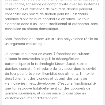
Steam avec une capacité
En revanche, l’absence de compatibilité avec les systèmes
XXL jusqu'à 1 L (500 ml +
domotiques et l’absence de minuterie dédiée peuvent
500 ml) pour l'utilisation
constituer des points de friction pour les utilisateurs
des fonctions Steam
habitués à piloter leurs appareils à distance. Ce four
EasyClean et Steam Assist.
s’adresse donc à un usage
traditionnel et autonome
, sans
Steam EasyClean : la
connexion au réseau domestique.
vapeur élimine la saleté et
permet un meilleur
Sept fonctions et Steam Assist : une polyvalence réelle ou
nettoyage. Steam Assist :
un argument marketing ?
préparez vos plats avec
cette fonction, en utilisant
Le constructeur met en avant
7 fonctions de cuisson
,
la cuisson et la vapeur pour
incluant la convection, le grill, la décongélation
rendre vos recettes
automatique et la technologie
Steam Assist
. Cette
croustillantes à l'extérieur
dernière consiste à introduire de la vapeur dans la cavité
et juteuses à l'intérieur.
du four pour préserver l’humidité des aliments, limiter le
Display Touch control :
dessèchement des viandes et obtenir des pains ou
Contrôle facile grâce aux
viennoiseries mieux développés. C’est une fonctionnalité
touches tactiles Cooling
que l’on retrouve habituellement sur des appareils de
Fan : système de
gamme supérieure, et sa présence ici constitue un
ventilation pour un
véritable argument différenciant.
refroidissement optimal du
four pendant et après la