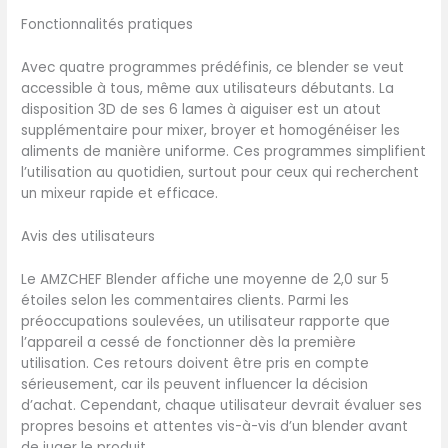
acier inoxydable trempées
Fonctionnalités pratiques
et résistantes sont
conçues pour traiter les
Avec quatre programmes prédéfinis, ce blender se veut
ingrédients les plus
accessible à tous, même aux utilisateurs débutants. La
difficiles. Le mixeur
disposition 3D de ses 6 lames à aiguiser est un atout
professionnel puissant
supplémentaire pour mixer, broyer et homogénéiser les
peut briser les parois
aliments de manière uniforme. Ces programmes simplifient
cellulaires des aliments
l’utilisation au quotidien, surtout pour ceux qui recherchent
mous et libérer plus de
un mixeur rapide et efficace.
nutriments en quelques
secondes, extraire leurs
Avis des utilisateurs
nutriments et vitamines
plus efficacement. ✅
Le AMZCHEF Blender affiche une moyenne de 2,0 sur 5
【NETTOYAGE AUTO】- Le
étoiles selon les commentaires clients. Parmi les
mixeur blender sans BPA
préoccupations soulevées, un utilisateur rapporte que
est doté d'un pot avec
l’appareil a cessé de fonctionner dès la première
fonction autonettoyante
utilisation. Ces retours doivent être pris en compte
pour le nettoyer après
sérieusement, car ils peuvent influencer la décision
utilisation de manière
d’achat. Cependant, chaque utilisateur devrait évaluer ses
simple et pratique. Placez
propres besoins et attentes vis-à-vis d’un blender avant
simplement le pichet et les
de juger le produit.