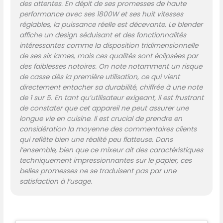
des attentes. En dépit de ses promesses de haute
et 23 000 tours/minute, la
performance avec ses 1800W et ses huit vitesses
plupart des 6 lames en
réglables, la puissance réelle est décevante. Le blender
acier inoxydable trempées
affiche un design séduisant et des fonctionnalités
et résistantes sont
intéressantes comme la disposition tridimensionnelle
conçues pour traiter les
de ses six lames, mais ces qualités sont éclipsées par
ingrédients les plus
des faiblesses notoires. On note notamment un risque
difficiles. Le mixeur
de casse dès la première utilisation, ce qui vient
professionnel puissant
directement entacher sa durabilité, chiffrée à une note
peut briser les parois
de 1 sur 5. En tant qu’utilisateur exigeant, il est frustrant
cellulaires des aliments
de constater que cet appareil ne peut assurer une
mous et libérer plus de
longue vie en cuisine. Il est crucial de prendre en
nutriments en quelques
considération la moyenne des commentaires clients
secondes, extraire leurs
qui reflète bien une réalité peu flatteuse. Dans
nutriments et vitamines
l’ensemble, bien que ce mixeur ait des caractéristiques
plus efficacement. ✅
techniquement impressionnantes sur le papier, ces
【NETTOYAGE AUTO】- Le
belles promesses ne se traduisent pas par une
mixeur blender sans BPA
satisfaction à l’usage.
est doté d'un pot avec
fonction autonettoyante
pour le nettoyer après
utilisation de manière