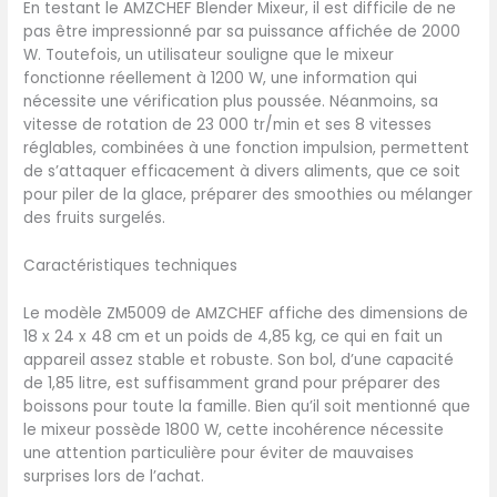
En testant le AMZCHEF Blender Mixeur, il est difficile de ne
besoins de votre ménage !
pas être impressionné par sa puissance affichée de 2000
✅ 【BLENDER BOL EN PLASTIC
W. Toutefois, un utilisateur souligne que le mixeur
1,85L】- Le bol du mixeur
fonctionne réellement à 1200 W, une information qui
professionnel est fabriqué
nécessite une vérification plus poussée. Néanmoins, sa
en plastique sans BPA pour
vitesse de rotation de 23 000 tr/min et ses 8 vitesses
répondre aux exigences de
réglables, combinées à une fonction impulsion, permettent
sécurité alimentaire et a
de s’attaquer efficacement à divers aliments, que ce soit
une capacité de 1,85L pour
pour piler de la glace, préparer des smoothies ou mélanger
répondre à de multiples
des fruits surgelés.
portions. La poignée est
conçue pour s'adapter aux
Caractéristiques techniques
habitudes d'utilisation des
gens, avec votre vie
Le modèle ZM5009 de AMZCHEF affiche des dimensions de
pratique à l'esprit. ✅
18 x 24 x 48 cm et un poids de 4,85 kg, ce qui en fait un
【BLENDER PROFESSIONNEL ET
appareil assez stable et robuste. Son bol, d’une capacité
6 LAMES】- Le moteur du
de 1,85 litre, est suffisamment grand pour préparer des
high speed blender pour
boissons pour toute la famille. Bien qu’il soit mentionné que
cuisine est haute
le mixeur possède 1800 W, cette incohérence nécessite
puissance avec 1800 watts
une attention particulière pour éviter de mauvaises
et 23 000 tours/minute, la
surprises lors de l’achat.
plupart des 6 lames en