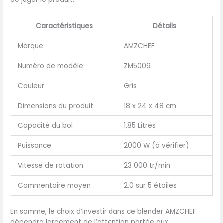
tasses avec une goutte de
nettoyant à vaisselle et de
l'eau chaude, utilisez la
Caractéristiques
Détails
fonction d'impulsion, votre
mixeur professionnel à
Marque
AMZCHEF
grande vitesse peut se
nettoyer lui-même en 30 à
Numéro de modèle
ZM5009
60 secondes, vous aurez un
blender mixeur comme
Couleur
Gris
neuf ! ✅ 【EXCELLENT
Dimensions du produit
18 x 24 x 48 cm
SERVICE APRÈS-VENTE】-
l'objectif du service
Capacité du bol
1,85 Litres
AMZCHEF est l'expérience
du client d'abord, nous
Puissance
2000 W (à vérifier)
fournissons 2 ans de
service après-vente pour
Vitesse de rotation
23 000 tr/min
les consommateurs, si
votre blender a des
Commentaire moyen
2,0 sur 5 étoiles
problèmes pendant cette
période, s'il vous plaît
contactez-nous, et nous
En somme, le choix d’investir dans ce blender AMZCHEF
vous donnerons une
dépendra largement de l’attention portée aux