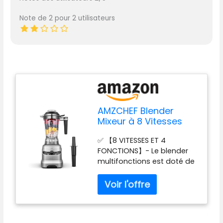
Note de 2 pour 2 utilisateurs
AMZCHEF Blender
Mixeur à 8 Vitesses
Sélectionnables |
✅ 【8 VITESSES ET 4
1800W Puissant High
FONCTIONS】- Le blender
Speed Mixer blender
multifonctions est doté de
Professionnel | Blender
8 vitesses, d'une fonction
Bol 1,85L Pour Glace
pulse et de 4 programmes
Pilée, Shakes, Glace
préréglés au choix, dont les
Pilée, Smoothie Fruit
4 programmes préréglés
Surgeles
suivants : SMOOTHIES,