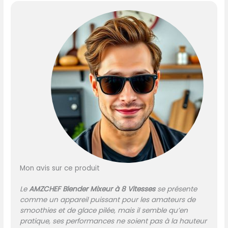
GLACE PILÉE, BLEND, PUREE. Le
blender mixeur AMZCHEF
répond à la plupart des
besoins de votre ménage !
✅ 【BLENDER BOL EN PLASTIC
1,85L】- Le bol du mixeur
professionnel est fabriqué
en plastique sans BPA pour
répondre aux exigences de
sécurité alimentaire et a
une capacité de 1,85L pour
répondre à de multiples
portions. La poignée est
conçue pour s'adapter aux
habitudes d'utilisation des
gens, avec votre vie
Mon avis sur ce produit
pratique à l'esprit. ✅
【BLENDER PROFESSIONNEL ET
Le
AMZCHEF Blender Mixeur à 8 Vitesses
se présente
6 LAMES】- Le moteur du
comme un appareil puissant pour les amateurs de
high speed blender pour
smoothies et de glace pilée, mais il semble qu’en
cuisine est haute
pratique, ses performances ne soient pas à la hauteur
puissance avec 1800 watts