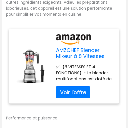
autres ingrédients exigeants. Adieu les préparations
laborieuses, cet appareil est une solution performante
pour simplifier vos moments en cuisine.
AMZCHEF Blender
Mixeur à 8 Vitesses
Sélectionnables |
✅ 【8 VITESSES ET 4
1800W Puissant High
FONCTIONS】- Le blender
Speed Mixer blender
multifonctions est doté de
Professionnel | Blender
8 vitesses, d'une fonction
Bol 1,85L Pour Glace
pulse et de 4 programmes
Pilée, Shakes, Glace
préréglés au choix, dont les
Pilée, Smoothie Fruit
4 programmes préréglés
Surgeles
suivants : SMOOTHIES,
GLACE PILÉE, BLEND, PUREE. Le
Performance et puissance
blender mixeur AMZCHEF
répond à la plupart des