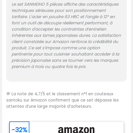
précision – moins de
Le set SANMEIHO 5 pièces affiche des caractéristiques
pression, plus d’efficacité.
techniques sérieuses pour son positionnement
【MANCHE ERGONOMIQUE EN
tarifaire. L’acier en poudre 63 HRC et l’angle à 12° en
BOIS NATUREL – CONFORT &
font un outil de découpe réellement performant, à
ÉQUILIBRE】Les manches en
condition d’accepter les contraintes d’entretien
bois naturel avec
inhérentes aux lames japonaises dures. La satisfaction
conception équilibrée
client constatée sur Amazon renforce la crédibilité du
offrent une prise en main
produit. Ce set s’impose comme une option
sûre, un excellent contrôle
pertinente pour tout cuisinier souhaitant accéder à la
et réduisent la fatigue
précision japonaise sans se tourner vers les marques
même lors d’une utilisation
premium à trois ou quatre fois le prix.
prolongée en cuisine.
【DESIGN ÉLÉGANT – CADEAU
IDÉAL POUR TOUTES LES
OCCASIONS】Ce set de
💬
La note de 4,7/5 et le classement n°1 en couteaux
couteaux de cuisine haut
santoku sur Amazon confirment que ce set dépasse les
de gamme allie
attentes d’une large majorité d’acheteurs.
performance et esthétique
raffinée – parfait pour les
cuisines modernes, les
-32%
environnements