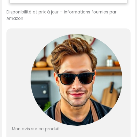
désosser et émincer
Disponibilité et prix à jour – informations fournies par
viande, poisson, fruits et
Amazon
légumes, parfait pour les
cuisiniers exigeants. 【ACIER
EN POUDRE – PLUS
TRANCHANT & DURABLE】
Fabriqué en acier en
poudre à haute teneur en
carbone et trempé à 63
HRC, ce set de couteaux
offre une excellente tenue
de coupe, une durabilité
supérieure et une haute
résistance à la corrosion
pour un usage quotidien.
【ANGLE 12° – COUPE PRÉCISE
ET SANS EFFORT】Chaque
couteau est affûté à un
angle de 12° pour garantir
des coupes nettes et
Mon avis sur ce produit
fluides avec une excellente