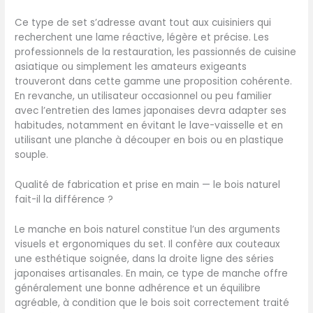
angle de 12° pour garantir
des coupes nettes et
Ce type de set s’adresse avant tout aux cuisiniers qui
fluides avec une excellente
recherchent une lame réactive, légère et précise. Les
précision – moins de
professionnels de la restauration, les passionnés de cuisine
pression, plus d’efficacité.
asiatique ou simplement les amateurs exigeants
【MANCHE ERGONOMIQUE EN
trouveront dans cette gamme une proposition cohérente.
BOIS NATUREL – CONFORT &
En revanche, un utilisateur occasionnel ou peu familier
ÉQUILIBRE】Les manches en
avec l’entretien des lames japonaises devra adapter ses
bois naturel avec
habitudes, notamment en évitant le lave-vaisselle et en
conception équilibrée
utilisant une planche à découper en bois ou en plastique
offrent une prise en main
souple.
sûre, un excellent contrôle
et réduisent la fatigue
Qualité de fabrication et prise en main — le bois naturel
même lors d’une utilisation
fait-il la différence ?
prolongée en cuisine.
【DESIGN ÉLÉGANT – CADEAU
Le manche en bois naturel constitue l’un des arguments
IDÉAL POUR TOUTES LES
visuels et ergonomiques du set. Il confère aux couteaux
OCCASIONS】Ce set de
une esthétique soignée, dans la droite ligne des séries
couteaux de cuisine haut
japonaises artisanales. En main, ce type de manche offre
de gamme allie
généralement une bonne adhérence et un équilibre
performance et esthétique
agréable, à condition que le bois soit correctement traité