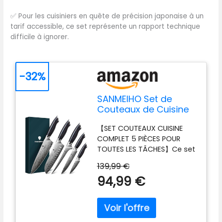
✅
Pour les cuisiniers en quête de précision japonaise à un
tarif accessible, ce set représente un rapport technique
difficile à ignorer.
-32%
SANMEIHO Set de
Couteaux de Cuisine
Japonais 5 Pièces,
【SET COUTEAUX CUISINE
Acier en Poudre 63
COMPLET 5 PIÈCES POUR
HRC
TOUTES LES TÂCHES】Ce set
de couteaux de cuisine
139,99 €
comprend un couteau de
94,99 €
chef 20 cm, un santoku 18
cm, un filet 18 cm, un
utilitaire 15 cm et un office
9,5 cm – idéal pour
trancher, couper, hacher,