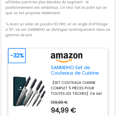
affichée parmi les plus élevées du segment : le
positionnement est ambitieux. Ce test fait le point sur ce
que ce set propose réellement.
🔍
Avec un acier en poudre 63 HRC et un angle d’affûtage
à 12°, ce set SANMEIHO se distingue techniquement dans sa
gamme de prix.
-32%
SANMEIHO Set de
Couteaux de Cuisine
Japonais 5 Pièces,
【SET COUTEAUX CUISINE
Acier en Poudre 63
COMPLET 5 PIÈCES POUR
HRC
TOUTES LES TÂCHES】Ce set
de couteaux de cuisine
139,99 €
comprend un couteau de
94,99 €
chef 20 cm, un santoku 18
cm, un filet 18 cm, un