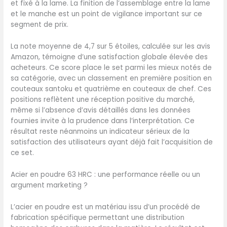
raffinée – parfait pour les
et fixé à la lame. La finition de l’assemblage entre la lame
cuisines modernes, les
et le manche est un point de vigilance important sur ce
environnements
segment de prix.
professionnels ou comme
cadeau premium pour les
La note moyenne de 4,7 sur 5 étoiles, calculée sur les avis
amateurs de cuisine
Amazon, témoigne d’une satisfaction globale élevée des
acheteurs. Ce score place le set parmi les mieux notés de
sa catégorie, avec un classement en première position en
couteaux santoku et quatrième en couteaux de chef. Ces
positions reflètent une réception positive du marché,
même si l’absence d’avis détaillés dans les données
fournies invite à la prudence dans l’interprétation. Ce
résultat reste néanmoins un indicateur sérieux de la
satisfaction des utilisateurs ayant déjà fait l’acquisition de
ce set.
Acier en poudre 63 HRC : une performance réelle ou un
argument marketing ?
L’acier en poudre est un matériau issu d’un procédé de
fabrication spécifique permettant une distribution