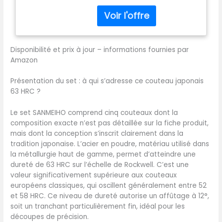
utilitaire 15 cm et un office
9,5 cm – idéal pour
trancher, couper, hacher,
désosser et émincer
Disponibilité et prix à jour – informations fournies par
viande, poisson, fruits et
Amazon
légumes, parfait pour les
cuisiniers exigeants. 【ACIER
Présentation du set : à qui s’adresse ce couteau japonais
EN POUDRE – PLUS
63 HRC ?
TRANCHANT & DURABLE】
Fabriqué en acier en
poudre à haute teneur en
Le set SANMEIHO comprend cinq couteaux dont la
carbone et trempé à 63
composition exacte n’est pas détaillée sur la fiche produit,
HRC, ce set de couteaux
mais dont la conception s’inscrit clairement dans la
offre une excellente tenue
tradition japonaise. L’acier en poudre, matériau utilisé dans
de coupe, une durabilité
la métallurgie haut de gamme, permet d’atteindre une
supérieure et une haute
dureté de 63 HRC sur l’échelle de Rockwell. C’est une
résistance à la corrosion
valeur significativement supérieure aux couteaux
pour un usage quotidien.
européens classiques, qui oscillent généralement entre 52
【ANGLE 12° – COUPE PRÉCISE
et 58 HRC. Ce niveau de dureté autorise un affûtage à 12°,
ET SANS EFFORT】Chaque
soit un tranchant particulièrement fin, idéal pour les
couteau est affûté à un
découpes de précision.