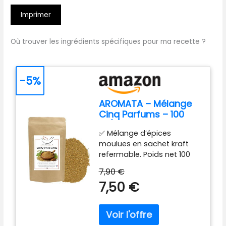
Imprimer
Où trouver les ingrédients spécifiques pour ma recette ?
-5%
AROMATA – Mélange
Cinq Parfums – 100
gr/Mélange
✅ Mélange d’épices
d’épices/Cuisine
moulues en sachet kraft
asiatique/Aigre douce
refermable. Poids net 100
gr. Sans additifs ni
7,90 €
conservateurs, il garantit
7,50 €
un goût pur et naturel. Ce
mélange traditionnel
associe : coriandre, fenouil,
anis, cannelle, poivre noir et