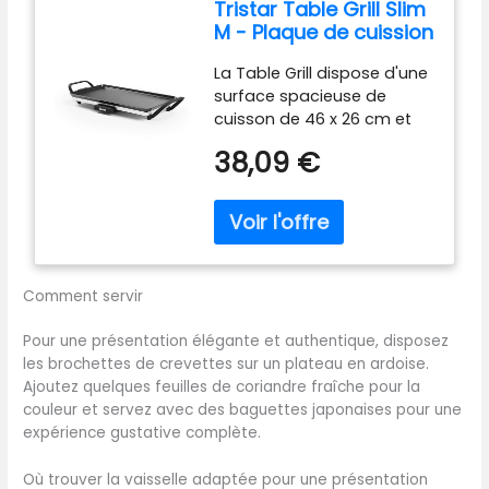
Tristar Table Grill Slim
rotatif. Maîtrisez la cuisson
M - Plaque de cuission
de tous vos plats sans
surface généreuse de
réglages compliqués : une
La Table Grill dispose d'une
46 x 26 cm -
cuisine conviviale et
surface spacieuse de
Thermostat réglable -
accessible à tous.
cuisson de 46 x 26 cm et
Poignées amovibles -
NETTOYAGE SANS EFFORT –
d'un thermostat réglable,
Revêtement
Une conception intelligente
38,09 €
permettant une
antiadhésif - Facile à
avec des composants
préparation de divers plats
nettoyer - BP-2667
entièrement amovibles.
en même temps. Grâce au
Profitez d'un entretien
thermostat réglable, vous
rapide et facile après
avez aussi la possibilité de
chaque utilisation, ce qui
contrôler précisément la
rend ce barbecue
Comment servir
température selon les
électrique idéal pour un
besoins spécifiques de
usage quotidien régulier.
Pour une présentation élégante et authentique, disposez
chaque plat que vous
MOINS DE FUMÉE & CHAUFFE
les brochettes de crevettes sur un plateau en ardoise.
cuisinez. Les poignées
RAPIDE – Le bac
Ajoutez quelques feuilles de coriandre fraîche pour la
amovibles rendent la
récupérateur de graisse
couleur et servez avec des baguettes japonaises pour une
plaque de cuisson pratique
rempli d'eau prévient les
expérience gustative complète.
à utiliser, à déplacer, et à
flambées de graisses et
stocker, permettant de
réduit les fumées et
Où trouver la vaisselle adaptée pour une présentation
ranger la plaque de