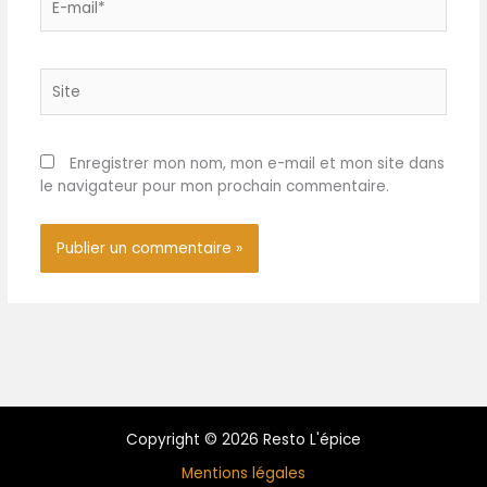
max.' 400 ml. Longueur
mail*
avec poignées : 17 cm -
Diamètre : 16 cm - Hauteur :
3,7 cm - Poids : 360 g. À
Site
l'exception du dessous, les
Cazuelas sont entièrement
émaillées brillantes
Enregistrer mon nom, mon e-mail et mon site dans
Mambocat : votre
le navigateur pour mon prochain commentaire.
spécialiste en articles
ménagers et rangement,
en verres et en porcelaine,
vous propose également
un large choix d'ustensiles
de cuisine décoratifs et
utiles, à l'unité ou en lot
Copyright © 2026 Resto L'épice
Mentions légales