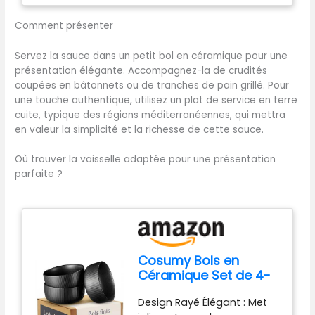
simplifiant la préparation
évite les éclaboussures et
des repas Contenu de la
Comment présenter
les dégâts, pour une
livraison : Mixeur plongeant
expérience plus propre et
ErgoMixx 600 W avec 2
Servez la sauce dans un petit bol en céramique pour une
plus agréable DESIGN
vitesses et gobelet doseur
présentation élégante. Accompagnez-la de crudités
CONFORTABLE : Une
coupées en bâtonnets ou de tranches de pain grillé. Pour
poignée ergonomique
une touche authentique, utilisez un plat de service en terre
avec une prise en main
cuite, typique des régions méditerranéennes, qui mettra
texturée, pour expérience
en valeur la simplicité et la richesse de cette sauce.
plus facile et plus
confortable, idéal pour une
utilisation fréquente
Où trouver la vaisselle adaptée pour une présentation
DURABLE : 2 lames Zelkrom
parfaite ?
qui garantissent des
performances durables
REPARABILITE 15 ANS AU
JUSTE PRIX : engagement
de réparabilité 15 ans au
Cosumy Bols en
juste prix grâce à notre
Céramique Set de 4-
réseau de 6200 réparateurs
700ml Bol Petit
dans le monde, pour
Design Rayé Élégant : Met
Dejeuner - Bol a
contribuer à la protection