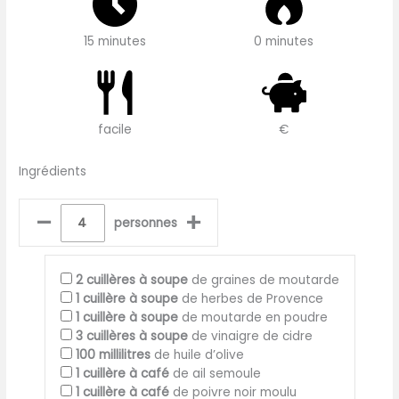
15 minutes
0 minutes
facile
€
Ingrédients
–
+
personnes
2
cuillères à soupe
de graines de moutarde
1
cuillère à soupe
de herbes de Provence
1
cuillère à soupe
de moutarde en poudre
3
cuillères à soupe
de vinaigre de cidre
100
millilitres
de huile d’olive
1
cuillère à café
de ail semoule
1
cuillère à café
de poivre noir moulu