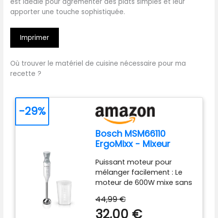
est idéale pour agrémenter des plats simples et leur
apporter une touche sophistiquée.
Imprimer
Où trouver le matériel de cuisine nécessaire pour ma
recette ?
-29%
Bosch MSM66110
ErgoMixx - Mixeur
plongeant, 2 vitesses
Puissant moteur pour
mélanger facilement : Le
moteur de 600W mixe sans
effort les ingrédients les
44,99 €
plus durs ; préparez de
32,00 €
nombreuses recettes