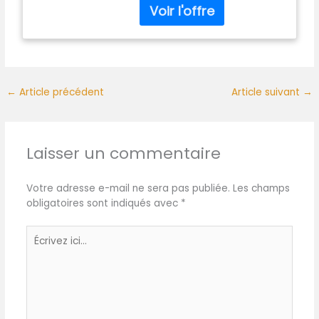
lavable au lave-vaisselle
main, les ramequins se
pratique et de bon goût
nettoient facilement au
pour votre famille et vos
lave-vaisselle. Durables :
amis.
pour préparer vos plats
préférés, les petits moules
à Cazuela peuvent être
←
Article précédent
Article suivant
→
utilisés au four ( à 230 ° au
maximum) et chauffés au
micro-ondes
Laisser un commentaire
Votre adresse e-mail ne sera pas publiée.
Les champs
obligatoires sont indiqués avec
*
Écrivez
ici…