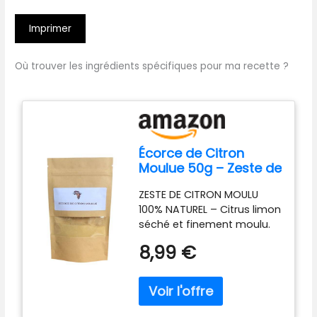
Imprimer
Où trouver les ingrédients spécifiques pour ma recette ?
Écorce de Citron
Moulue 50g – Zeste de
Citron en Poudre
ZESTE DE CITRON MOULU
Naturel – Citrus Limon
100% NATUREL – Citrus limon
Séché – Saveur
séché et finement moulu.
Fraîche & Acidulée
Sans additif, sans colorant.
pour Pâtisserie &
8,99 €
Saveur citronnée intense
Cuisine – 100% Pur
préservée. ALTERNATIVE
PRATIQUE AU CITRON FRAIS –
Plus rapide, dosage précis,
conservation longue. Idéal