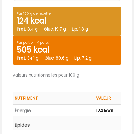
Par 100 g de recette
124 kcal
Prot.
8.4 g —
Gluc.
19.7 g —
Lip.
1.8 g
Par portion (4 parts)
505 kcal
Prot.
34.1 g —
Gluc.
80.6 g —
Lip.
7.2 g
Valeurs nutritionnelles pour 100 g
NUTRIMENT
VALEUR
Énergie
124 kcal
Lipides