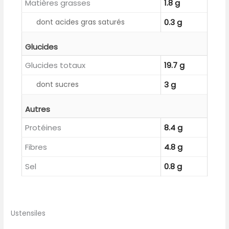
Matières grasses
1.8 g
dont acides gras saturés
0.3 g
Glucides
Glucides totaux
19.7 g
dont sucres
3 g
Autres
Protéines
8.4 g
Fibres
4.8 g
Sel
0.8 g
Ustensiles