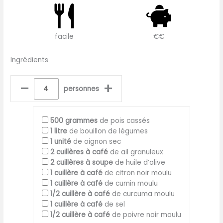
facile
€€
Ingrédients
–
+
personnes
500
grammes
de pois cassés
1
litre
de bouillon de légumes
1
unité
de oignon sec
2
cuillères à café
de ail granuleux
2
cuillères à soupe
de huile d’olive
1
cuillère à café
de citron noir moulu
1
cuillère à café
de cumin moulu
1/2
cuillère à café
de curcuma moulu
1
cuillère à café
de sel
1/2
cuillère à café
de poivre noir moulu