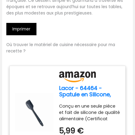
française. Ce dessert simple et gourmand a traversé les
époques et se retrouve aujourd’hui sur toutes les tables,
des plus modestes aux plus prestigieuses.
Imprimer
Où trouver le matériel de cuisine nécessaire pour ma
recette ?
Lacor - 64464 -
Spatule en Silicone,
Certificat LFGB
Conçu en une seule pièce
Écologique, Sans BPA,
et fait de silicone de qualité
Antiadhésif, Résistant
alimentaire (Certificat
à la Chaleur, Lave-
LFGB) de la plus haute
vaisselle sûr, 27,5 cm,
5,99 €
qualité et exempt de BPA.
Noir.