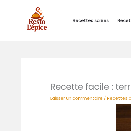
Aller
au
contenu
Recettes salées
Recet
Recette facile : t
Laisser un commentaire
/
Recettes d