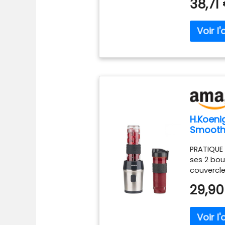
38,71
H.Koeni
Smooth
570ml, 
PRATIQUE 
sans BPA
ses 2 bou
Portabl
couvercle
de Voy
emportez
29,90
boissons
bureau, 
PUISSANT 
inoxydabl