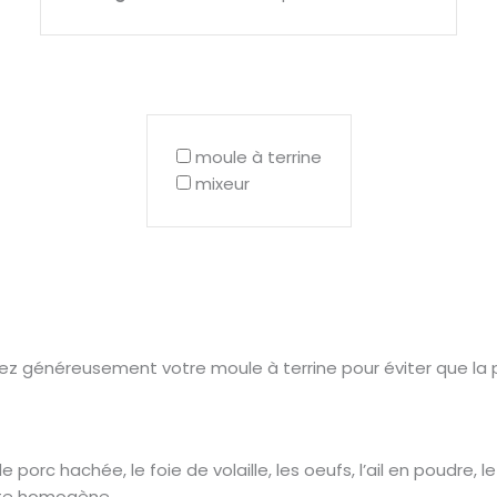
moule à terrine
mixeur
rez généreusement votre moule à terrine pour éviter que la 
orc hachée, le foie de volaille, les oeufs, l’ail en poudre, le t
âte homogène.