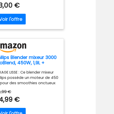
3,00 €
ilips Blender mixeur 3000
oBlend, 450W, 1,9L +
ourde nomade, Noir
XAGE LISSE : Ce blender mixeur
ilips possède un moteur de 450
pour des smoothies onctueux
 45 secondes. Deux vitesses,
,99 €
nction Pulse et jusqu’à 19 000
4,99 €
urs/min pour un mixage rapide
 homogène. TAILLE FAMILIALE :
ender à smoothie pour toute la