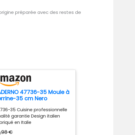
l’origine préparée avec des restes de
ADERNO 47736-35 Moule à
errine-35 cm Nero
imension 35 x 8 cm
736-35 Cuisine professionnelle
alité garantie Design italien
briqué en Italie
,98 €