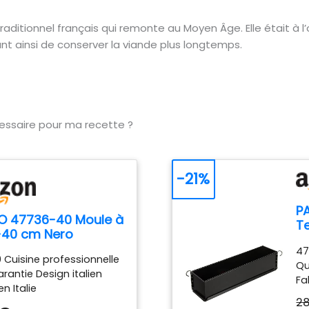
raditionnel français qui remonte au Moyen Âge. Elle était à 
t ainsi de conserver la viande plus longtemps.
cessaire pour ma recette ?
-21%
P
O 47736-40 Moule à
T
-40 cm Nero
D
47
Cuisine professionnelle
Qu
rantie Design italien
Fa
n Italie
28