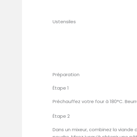
Ustensiles
Préparation
Étape 1
Préchauffez votre four à 180°C. Beur
Étape 2
Dans un mixeur, combinez la viande de p
poudre. Mixez jusqu’à obtenir une p