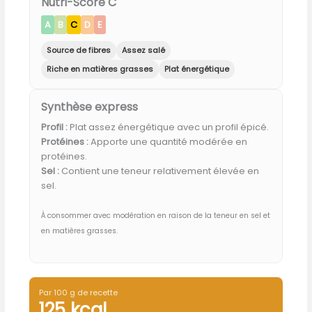
Nutri-Score C
A
B
C
D
E
Source de fibres
Assez salé
Riche en matières grasses
Plat énergétique
Synthèse express
Profil :
Plat assez énergétique avec un profil épicé.
Protéines :
Apporte une quantité modérée en
protéines.
Sel :
Contient une teneur relativement élevée en
sel.
À consommer avec modération en raison de la teneur en sel et
en matières grasses.
Par 100 g de recette
125 kcal