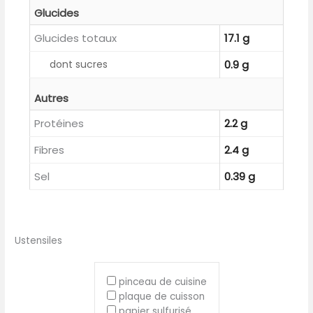
Glucides
Glucides totaux
17.1 g
dont sucres
0.9 g
Autres
Protéines
2.2 g
Fibres
2.4 g
Sel
0.39 g
Ustensiles
pinceau de cuisine
plaque de cuisson
papier sulfurisé