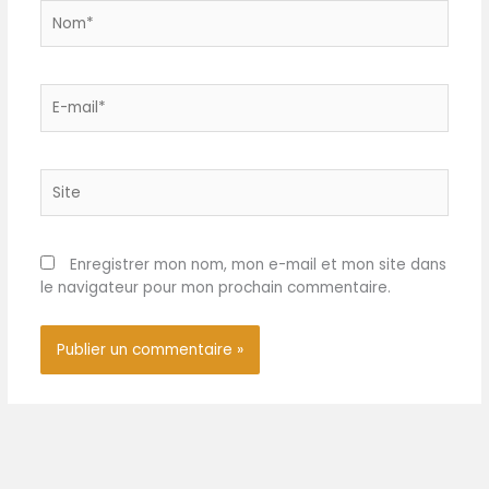
【Applications larges】:
ENTRETIEN FACILE: Durable et
Nom*
Ces serviettes de table
facile à utiliser encore et
sont belles et pratiques,
encore juste les jeter dans
elles peuvent non
la machine à laver
seulement être utilisées
E-
comme décoration de
mail*
table pour les mariages, les
anniversaires, les fêtes, les
Site
restaurants et d'autres
occasions, mais aussi
comme serviettes de
cuisine, torchons ou pour
Enregistrer mon nom, mon e-mail et mon site dans
les ensembles de photos
le navigateur pour mon prochain commentaire.
pour créer un look
multicouche