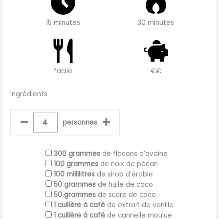
15 minutes
30 minutes
facile
€€
Ingrédients
–
+
personnes
300
grammes
de flocons d’avoine
100
grammes
de noix de pécan
100
millilitres
de sirop d’érable
50
grammes
de huile de coco
50
grammes
de sucre de coco
1
cuillère à café
de extrait de vanille
1
cuillère à café
de cannelle moulue