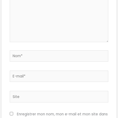
ici…
UTILISER : Les bols de cuisine
sont fabriqués en argile
céramique ORC, sans
cadmium ni plomb, sains
et sûrs à utiliser. FACILE À
NETTOYER : Ces bols
MALACASA blancs ivoire
bénéficient de la
technologie de vernis
GLIDECOAT, offrant une
Nom*
surface lisse qui ne laisse
pas de taches et est facile
à nettoyer. MULTIFONCTION
E-
: Les bols en céramique
mail*
MALACASA sont parfaits
pour les céréales, la soupe
et les flocons d'avoine.
Site
Enregistrer mon nom, mon e-mail et mon site dans