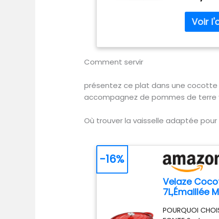
appropri
d'une fam
Elle convi
sauter, g
cuisson. 
recouvre l
Comment servir
faciliter 
saveur or
présentez ce plat dans une cocotte e
Fabriquée
accompagnez de pommes de terre vap
pureté, 
chauffe 
conserve 
Où trouver la vaisselle adaptée pour
vapeur d
tombe un
couvercle
-16%
permet de
avec un t
Velaze Cocot
un meille
7L,Émaillée 
vie plus s
34cm,Dutch 
multifonc
POURQUOI CHOI
Induction/Ga
cocotte e