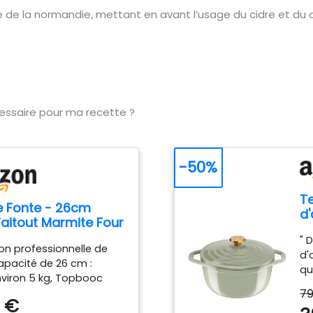
ire de la normandie, mettant en avant l’usage du cidre et du 
cessaire pour ma recette ?
-50%
Te
 Fonte - 26cm
d'
aitout Marmite Four
A
ais avec Couvercle,
" 
n professionnelle de
c 5L Dutch Oven
d'
pacité de 26 cm :
e Compatible
qu
viron 5 kg, Topbooc
n, Gaz, Four,
cl
79
 ronde classique de 26
le pour Braiser
ga
 €
amètre et de profondeur
 Rôtir Pain