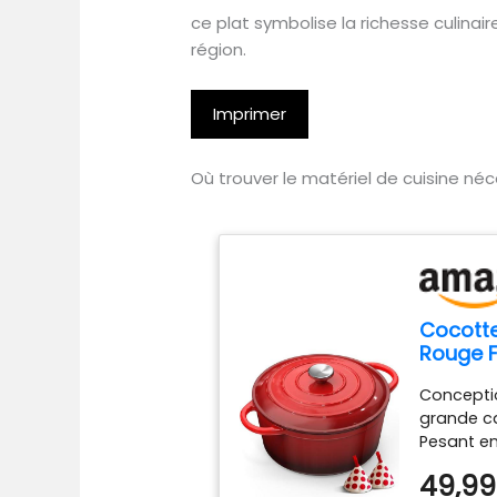
ce plat symbolise la richesse culina
région.
Imprimer
Où trouver le matériel de cuisine né
Cocotte
Rouge F
Holland
Conceptio
Topboo
grande ca
Émaillé
Pesant en
Inductio
casserole
Cassero
49,99
cm de di
Ragoûts