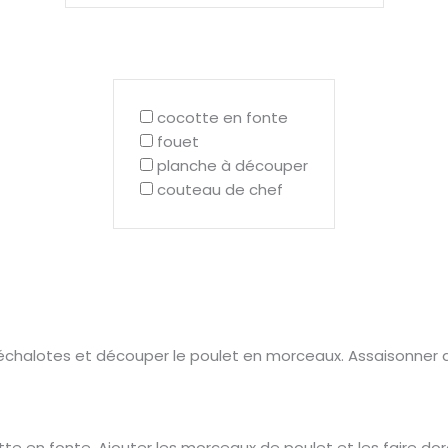
cocotte en fonte
fouet
planche à découper
couteau de chef
s échalotes et découper le poulet en morceaux. Assaisonner d
te en fonte. Ajouter les morceaux de poulet et les faire dore