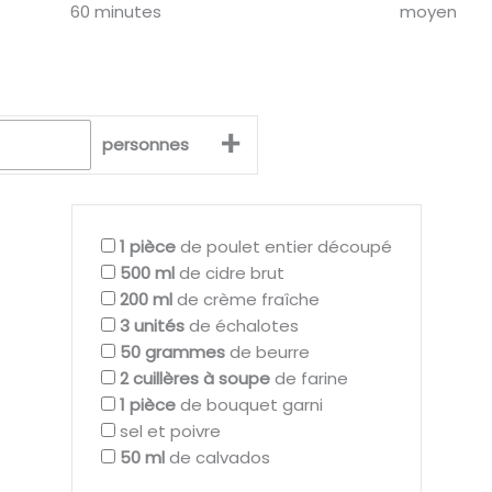
60 minutes
moyen
+
personnes
1
pièce
de poulet entier découpé
500
ml
de cidre brut
200
ml
de crème fraîche
3
unités
de échalotes
50
grammes
de beurre
2
cuillères à soupe
de farine
1
pièce
de bouquet garni
sel et poivre
50
ml
de calvados