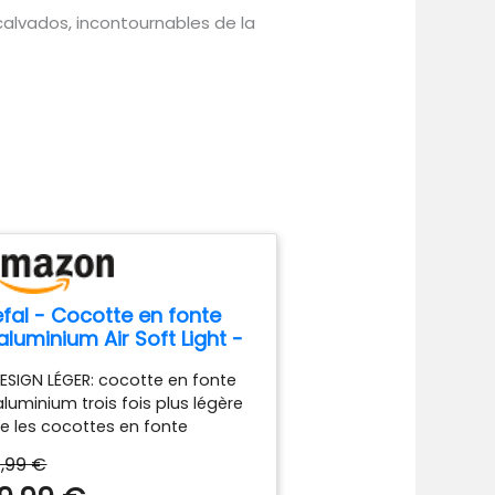
calvados, incontournables de la
fal - Cocotte en fonte
aluminium Air Soft Light -
ntiadhésif - 24cm
DESIGN LÉGER: cocotte en fonte
aluminium trois fois plus légère
e les cocottes en fonte
assiques (par rapport aux
,99 €
mmes d'ustensiles en fonte de