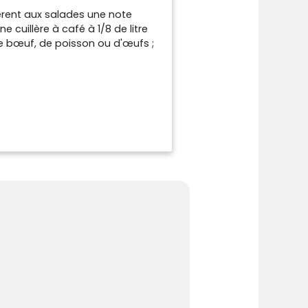
urs
èrent aux salades une note
 cuillère à café à 1/8 de litre
 bœuf, de poisson ou d'œufs ;
mates fraîches, des salades
Cette épice ne contient ni
vation améliorant le goût, ni
de Fuchs Professional protègent
grand consommateur [QUALITÉ
pe Fuchs, notre objectif et
clients et de les inciter à créer