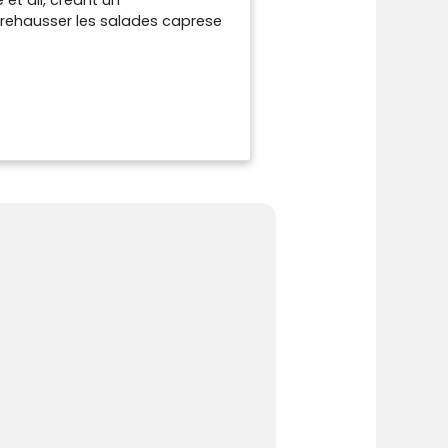
rehausser les salades caprese
e mélange d'épices pour
s salades caprese, les plats de
és. Goût authentique: Notre
rtir d'herbes et d'épices
r arôme naturels. Naturellement
ni arômes. Origine biologique:
épond aux normes biologiques de
Nutramed (Organe de Contrôle:
88.2025.002). Engagement
tout au long de la chaîne de
e qualité constante des produits.