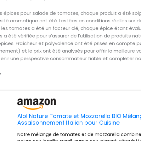
es épices pour salade de tomates, chaque produit a été so
ntensité aromatique ont été testées en conditions réelles sur
vec les tomates a été un facteur clé, chaque épice étant év
 a été vérifiée pour s’assurer de l’utilisation de produits na
ices. Fraîcheur et polyvalence ont été prises en compte pour
ment) et le prix ont été analysés pour offrir la meilleure val
btenir une perspective consommateur fiable et compléter no
O
Alpi Nature Tomate et Mozzarella BIO Mélan
Assaisonnement Italien pour Cuisine
Notre mélange de tomates et de mozzarella combine f
poivre noir, basilic, persil, cumin noir, piment, ciboulett