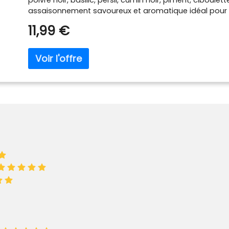
assaisonnement savoureux et aromatique idéal pour 
et les plats méditerranéens. Utilisation multiple: Notr
11,99 €
tomates et mozzarella est parfait pour assaisonner le
pâtes, les bruschettas, les pizzas et les légumes grill
assaisonnement tomate et mozzarella est élaboré à pa
délicatement séchées pour préserver leur goût et leu
végétalien, il est sans gluten, additifs, conservateurs 
Issu de cultures biologiques certifiées, ce produit r
l'UE en matière de qualité et de pureté. Certifié par 
BG-BIO-22, Numéro de Contrôle: BG-BIO-22.100-00014
qualité: Nous respectons des normes exceptionnelles 
valeur, de la culture à l'emballage, afin de assurer un