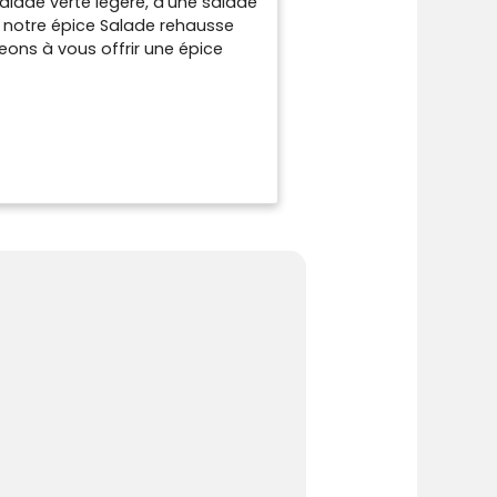
salade verte légère, d'une salade
, notre épice Salade rehausse
ons à vous offrir une épice
ngrédients soigneusement
. 🌱 100% NATUREL : Nous
 ni conservateurs, pour une
: Éveillez vos sens culinaires
 qui transformera vos plats.
eilleures récoltes, assure une
re mélange exclusif vous
t exotiques, ajoutant une
ns Fin : Utilisez notre épice
classiques aux créations
assaisonnements préférés.