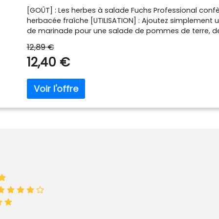
professionnelle pour les gros consommate
[GOÛT] : Les herbes à salade Fuchs Professional conf
herbacée fraîche [UTILISATION] : Ajoutez simplement une
de marinade pour une salade de pommes de terre, de
2 cuillères à café à 1/8 litre de marinade pour des to
12,89 €
crues et des salades vertes. [MEILLEURS INGRÉDIENTS] : 
12,40 €
additifs, ni arômes, ni colorants ni d'agents de conser
huile de palme [GRAND EMBALLAGE] : Les grands sacs 
parfaitement les épices et sont parfaits pour tout 
PROFESSIONNELLE - FUCHS ORIGINAUX] : En tant que grou
notre motivation sont de répondre aux souhaits de nos 
de nouvelles expériences gustatives.