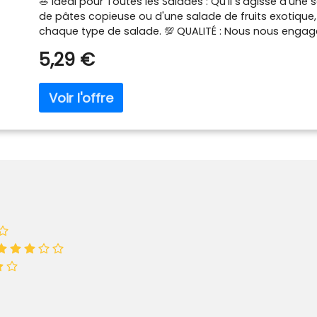
🥗 Idéal pour Toutes les Salades : Qu'il s'agisse d'une 
de pâtes copieuse ou d'une salade de fruits exotique
chaque type de salade. 💯 QUALITÉ : Nous nous engage
salade de la plus haute qualité, préparée avec des i
5,29 €
sélectionnés pour une expérience gustative supérieure
n'utilisons que des ingrédients naturels, sans additifs
expérience culinaire saine et authentique. 🌟 EPICE D'OR 
avec Épice d'Or, une expérience gastronomique unique
Notre gamme, soigneusement sélectionnée parmi les m
qualité exceptionnelle à chaque grain, tandis que not
entraîne dans un tourbillon de saveurs envoûtantes e
touche magique à chacun de vos plats. 📜 Inspiration Sa
Salade pour créer une variété infinie de salades, des 
originales, ou saupoudrez-la sur vos vinaigrettes et 