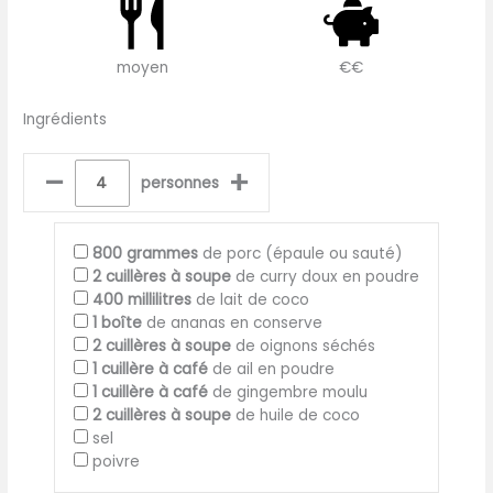
moyen
€€
Ingrédients
–
+
personnes
800
grammes
de porc (épaule ou sauté)
2
cuillères à soupe
de curry doux en poudre
400
millilitres
de lait de coco
1
boîte
de ananas en conserve
2
cuillères à soupe
de oignons séchés
1
cuillère à café
de ail en poudre
1
cuillère à café
de gingembre moulu
2
cuillères à soupe
de huile de coco
sel
poivre