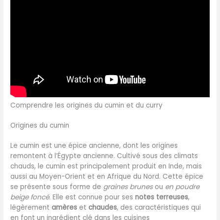
Comprendre les origines du cumin et du curry
Origines du cumin
Le cumin est une épice ancienne, dont les origines
remontent à l’Égypte ancienne. Cultivé sous des climats
chauds, le cumin est principalement produit en Inde, mais
aussi au Moyen-Orient et en Afrique du Nord. Cette épice
se présente sous forme de
graines brunes
ou
en poudre
beige foncé
. Elle est connue pour ses
notes terreuses
,
légèrement
amères
et
chaudes
, des caractéristiques qui
en font un ingrédient clé dans les cuisines