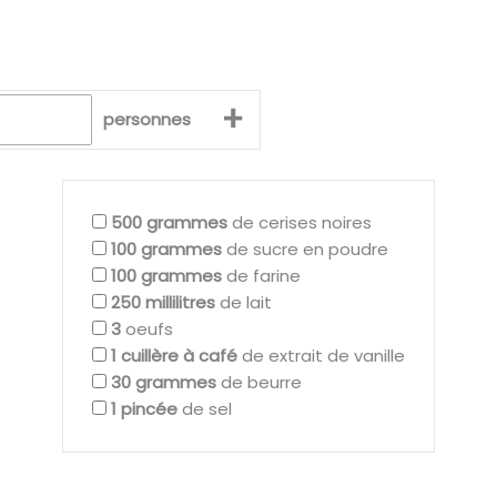
+
personnes
500
grammes
de cerises noires
100
grammes
de sucre en poudre
100
grammes
de farine
250
millilitres
de lait
3
oeufs
1
cuillère à café
de extrait de vanille
30
grammes
de beurre
1
pincée
de sel