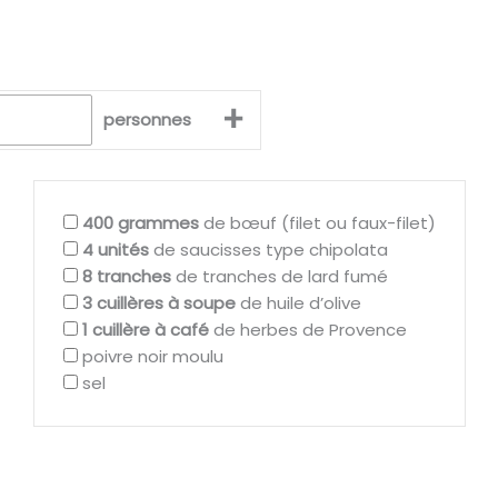
+
personnes
400
grammes
de bœuf (filet ou faux-filet)
4
unités
de saucisses type chipolata
8
tranches
de tranches de lard fumé
3
cuillères à soupe
de huile d’olive
1
cuillère à café
de herbes de Provence
poivre noir moulu
sel