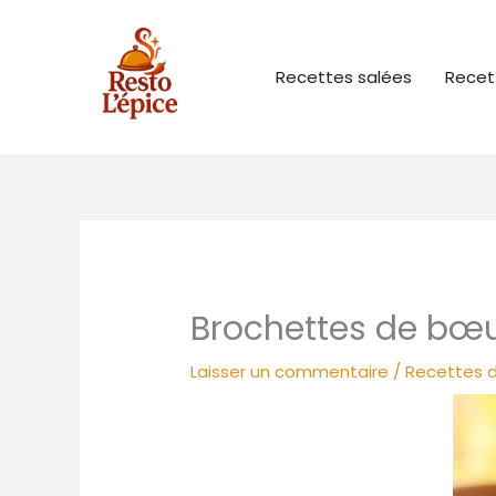
Aller
au
contenu
Recettes salées
Recet
Brochettes de bœu
Laisser un commentaire
/
Recettes d