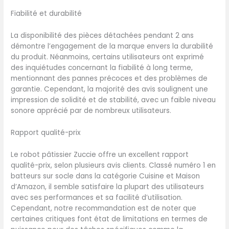
directement dans le lave-vaisselle pour un
Fiabilité et durabilité
nettoyage facile. De plus, avec une protection
contre les éclaboussures, il vous aide à ajouter
La disponibilité des pièces détachées pendant 2 ans
des ingrédients sans déranger. 3 Ans Garantie:
démontre l’engagement de la marque envers la durabilité
Zuccie robot patissier professionnel bénéficie
du produit. Néanmoins, certains utilisateurs ont exprimé
d'une garantie de qualité de 3 ans, s'il y a un
des inquiétudes concernant la fiabilité à long terme,
problème avec les pétrins, vous pouvez nous
mentionnant des pannes précoces et des problèmes de
contacter. Les clients qui l'apprécient peuvent
garantie. Cependant, la majorité des avis soulignent une
l'acheter en toute confiance. (Lorsque le
impression de solidité et de stabilité, avec un faible niveau
moteur est surchargé, une odeur de brûlé est
sonore apprécié par de nombreux utilisateurs.
normale, ce qui signifie que la protection
contre l'échauffement a été activée.
Rapport qualité-prix
Débranchez le cordon d'alimentation et laissez
la machine refroidir avant de la mettre en
Le robot pâtissier Zuccie offre un excellent rapport
marche)
qualité-prix, selon plusieurs avis clients. Classé numéro 1 en
batteurs sur socle dans la catégorie Cuisine et Maison
d’Amazon, il semble satisfaire la plupart des utilisateurs
avec ses performances et sa facilité d’utilisation.
Cependant, notre recommandation est de noter que
certaines critiques font état de limitations en termes de