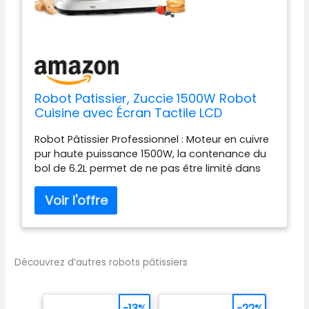
Robot Patissier, Zuccie 1500W Robot
Cuisine avec Écran Tactile LCD
Fonction de Temporisation, 6.2L Robot
Robot Pâtissier Professionnel : Moteur en cuivre
Pâtissier avec Batteur, Fouet, Crochet
pur haute puissance 1500W, la contenance du
et Pare-éclaboussures, 6+P Vitesses
bol de 6.2L permet de ne pas être limité dans
(Blanc)
les préparations et le moteur puissant permet
de tout faire, rotation et révolution forment une
trajectoire planétaire de 360º ,la formation du
film est plus rapide, l'agitation est plus
uniforme et plus délicate. Vous pouvez
facilement cuire des
Découvrez d’autres robots pâtissiers
gâteaux,pains,biscuits,pizzas, muffins, gaufres
et de la purée de pommes de terre Fonction de
Temporisation: La dernière version du robot
-13%
-22%