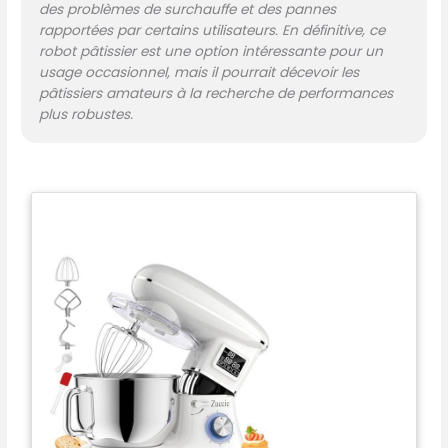
des problèmes de surchauffe et des pannes
nettoyage facile. De plus, avec une protection
rapportées par certains utilisateurs. En définitive, ce
contre les éclaboussures, il vous aide à ajouter
robot pâtissier est une option intéressante pour un
des ingrédients sans déranger. 3 Ans Garantie:
usage occasionnel, mais il pourrait décevoir les
Zuccie robot patissier professionnel bénéficie
pâtissiers amateurs à la recherche de performances
d'une garantie de qualité de 3 ans, s'il y a un
plus robustes.
problème avec les pétrins, vous pouvez nous
contacter. Les clients qui l'apprécient peuvent
l'acheter en toute confiance. (Lorsque le
moteur est surchargé, une odeur de brûlé est
normale, ce qui signifie que la protection
contre l'échauffement a été activée.
Débranchez le cordon d'alimentation et laissez
la machine refroidir avant de la mettre en
marche)