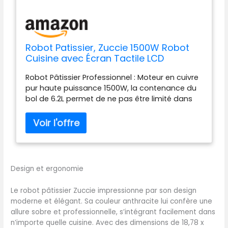
Robot Patissier, Zuccie 1500W Robot
Cuisine avec Écran Tactile LCD
Fonction de Temporisation, 6.2L Robot
Robot Pâtissier Professionnel : Moteur en cuivre
Pâtissier avec Batteur, Fouet, Crochet
pur haute puissance 1500W, la contenance du
et Pare-éclaboussures, 6+P Vitesses
bol de 6.2L permet de ne pas être limité dans
(Blanc)
les préparations et le moteur puissant permet
de tout faire, rotation et révolution forment une
trajectoire planétaire de 360º ,la formation du
film est plus rapide, l'agitation est plus
uniforme et plus délicate. Vous pouvez
facilement cuire des
Design et ergonomie
gâteaux,pains,biscuits,pizzas, muffins, gaufres
et de la purée de pommes de terre Fonction de
Le robot pâtissier Zuccie impressionne par son design
Temporisation: La dernière version du robot
moderne et élégant. Sa couleur anthracite lui confère une
pâtissier Zuccie, dotée d'un écran tactile LCD et
allure sobre et professionnelle, s’intégrant facilement dans
d'une fonction de minuterie, S'arrête dès que le
n’importe quelle cuisine. Avec des dimensions de 18,78 x
temps programmé est atteint, Il vous permet