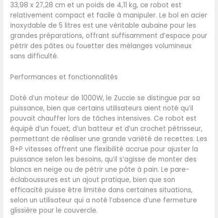
33,98 x 27,28 cm et un poids de 4,11 kg, ce robot est
de libérer vos mains et de suivre la recette en
relativement compact et facile à manipuler. Le bol en acier
respectant strictement le temps de mélange
inoxydable de 5 litres est une véritable aubaine pour les
autorisé en haut de la recette, sans avoir à
grandes préparations, offrant suffisamment d’espace pour
vous soucier d'un mélange trop long ou trop
pétrir des pâtes ou fouetter des mélanges volumineux
court. Extrêmement Stable et Sûr: La ventouse
sans difficulté.
en silicone souple et antidérapante garantit
que le robot culinaire reste stable pendant le
Performances et fonctionnalités
fonctionnement, absorbe le bruit tout en
protégeant le comptoir de la cuisine des
Doté d’un moteur de 1000W, le Zuccie se distingue par sa
rayures et dispose d'un ressort en acier
puissance, bien que certains utilisateurs aient noté qu’il
hautement élastique intégré (il est laborieux de
pouvait chauffer lors de tâches intensives. Ce robot est
utilisation sans ressort). Toutes les machines
équipé d’un fouet, d’un batteur et d’un crochet pétrisseur,
sont conformes aux tests
permettant de réaliser une grande variété de recettes. Les
ROHS/REACH/PAHS/LFGB/DGCCRF/ITALY/FDA et
8+P vitesses offrent une flexibilité accrue pour ajuster la
autres tests environnementaux, chimiques et
puissance selon les besoins, qu’il s’agisse de monter des
alimentaires. Gamme Complète d'accessoires:
blancs en neige ou de pétrir une pâte à pain. Le pare-
Le batteur électrique de cuisine comprend 3
éclaboussures est un ajout pratique, bien que son
accessoires pour fouet, batteur, crochet et
efficacité puisse être limitée dans certaines situations,
mélangeur sont faciles à réparer et à installer.
selon un utilisateur qui a noté l’absence d’une fermeture
Les crochets et acier lnoxydable le bol en
glissière pour le couvercle.
peuvent être retirés séparément et utilisés