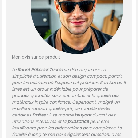
de libérer vos mains et de suivre la recette en
respectant strictement le temps de mélange
autorisé en haut de la recette, sans avoir à
vous soucier d'un mélange trop long ou trop
court. Extrêmement Stable et Sûr: La ventouse
en silicone souple et antidérapante garantit
que le robot culinaire reste stable pendant le
fonctionnement, absorbe le bruit tout en
protégeant le comptoir de la cuisine des
Mon avis sur ce produit
rayures et dispose d'un ressort en acier
hautement élastique intégré (il est laborieux de
Le
Robot Pâtissier Zuccie
se démarque par sa
utilisation sans ressort). Toutes les machines
simplicité d’utilisation et son design compact, parfait
sont conformes aux tests
pour les cuisines où l’espace est précieux. Son bol de 5
ROHS/REACH/PAHS/LFGB/DGCCRF/ITALY/FDA et
litres est un atout indéniable pour préparer de
autres tests environnementaux, chimiques et
grandes quantités sans encombre, et la qualité des
alimentaires. Gamme Complète d'accessoires:
matériaux inspire confiance. Cependant, malgré un
Le batteur électrique de cuisine comprend 3
excellent rapport qualité-prix, ce modèle révèle
accessoires pour fouet, batteur, crochet et
certaines limites : il se montre
bruyant
durant des
mélangeur sont faciles à réparer et à installer.
utilisations intensives et la
puissance
peut être
Les crochets et acier lnoxydable le bol en
insuffisante pour les préparations plus complexes. La
peuvent être retirés séparément et utilisés
fiabilité à long terme pose également question, avec
directement dans le lave-vaisselle pour un