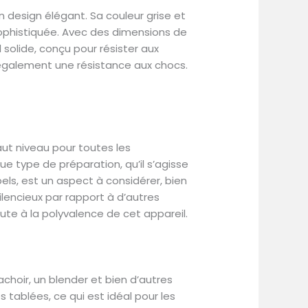
ons Premium de Sencor vous est
 design élégant. Sa couleur grise et
de cafés, noix, herbes, épices
t sophistiquée. Avec des dimensions de
solide, conçu pour résister aux
 également une résistance aux chocs.
ut niveau pour toutes les
e type de préparation, qu’il s’agisse
els, est un aspect à considérer, bien
ilencieux par rapport à d’autres
ute à la polyvalence de cet appareil.
choir, un blender et bien d’autres
 tablées, ce qui est idéal pour les