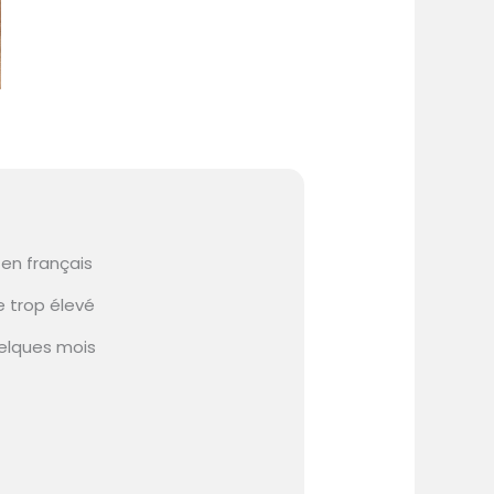
 en français
e trop élevé
uelques mois