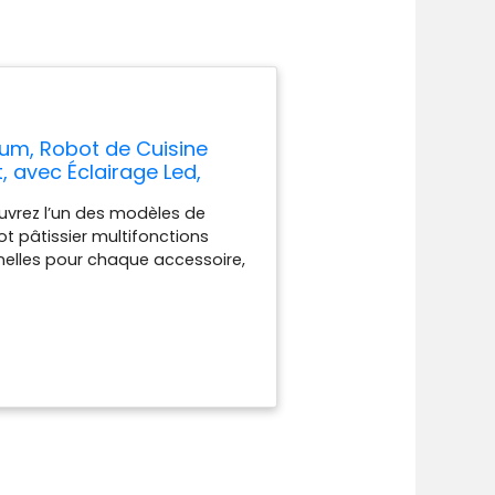
ium, Robot de Cuisine
, avec Éclairage Led,
ssoires complets et
vrez l’un des modèles de
t pâtissier multifonctions
nelles pour chaque accessoire,
ualité supérieure. [UN MOTEUR
e Robot Pâtissier Sencor est
 fonction intelligente Smart
ement. [SILENCIEUX ET
silencieusement avec la plus
de Cuisine Multifonctions de
our éclairer l’intérieur du bol
ACCESSOIRES] : Qui vous
er, peeler, trancher et bien plus
vous faut. [Une Broyeuse