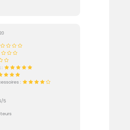
20
 :
essoires :
6/5
ateurs