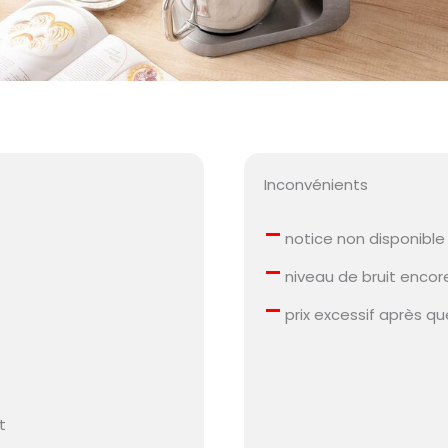
Inconvénients
–
notice non disponible
–
niveau de bruit encor
–
prix excessif après q
r
t