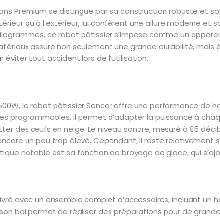
performante en plus] : Le Robot Pâtissier multifoncti
ions Premium se distingue par sa construction robuste et son
livré avec une Broyeuse performance pour les graines 
ntérieur qu’à l’extérieur, lui confèrent une allure moderne e
et bien plus encore.
 kilogrammes, ce robot pâtissier s’impose comme un appareil 
 matériaux assure non seulement une grande durabilité, mais
éviter tout accident lors de l’utilisation.
500W, le robot pâtissier Sencor offre une performance de ha
sses programmables, il permet d’adapter la puissance à chaqu
tter des œufs en neige. Le niveau sonore, mesuré à 85 décib
 encore un peu trop élevé. Cependant, il reste relativement s
ique notable est sa fonction de broyage de glace, qui s’ajo
livré avec un ensemble complet d’accessoires, incluant un ha
e son bol permet de réaliser des préparations pour de grandes