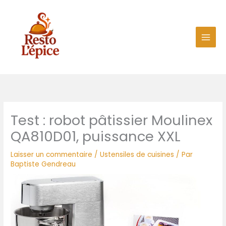
Aller
au
contenu
Test : robot pâtissier Moulinex
QA810D01, puissance XXL
Laisser un commentaire
/
Ustensiles de cuisines
/ Par
Baptiste Gendreau