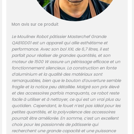
multifonction REPARABILITE
15 ANS AU JUSTE PRIX :
engagement de
Mon avis sur ce produit
réparabilité 15 ans au juste
prix grâce à notre réseau
Le Moulinex Robot pâtissier Masterchef Grande
de 6200 réparateurs dans
QA810D01 est un appareil qui allie esthétisme et
le monde, pour contribuer
performance. Avec son bol XXL de 6,7 litres, il est
à la protection de
parfait pour réaliser de grandes quantités, et son
l’environnement et à la
moteur de 1500 W assure un pétrissage efficace et un
réduction des déchets
fonctionnement silencieux. La construction en fonte
INCLUS : livre de recettes
d’aluminium et la qualité des matériaux sont
remarquables, bien que le bouton d’ouverture semble
fragile et la notice peu détaillée. Malgré son prix élevé
et des accessoires parfois manquants, ce robot reste
facile à utiliser et à nettoyer, ce qui est un vrai plus au
quotidien. Cependant, le fouet n’est pas idéal pour les
petites quantités, et la polyvalence des accessoires
pourrait être améliorée. En somme, c’est un excellent
choix pour les passionnés de pâtisserie qui
recherchent une grande capacité et une puissance