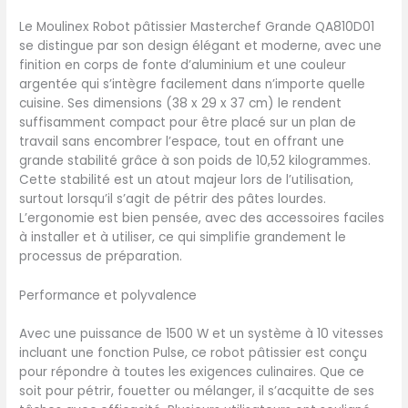
fonte pour les pâtes à
Le Moulinex Robot pâtissier Masterchef Grande QA810D01
pâtisserie et pétrin en fonte
se distingue par son design élégant et moderne, avec une
pour les pâtes épaisses
finition en corps de fonte d’aluminium et une couleur
POUR ENCORE PLUS DE
argentée qui s’intègre facilement dans n’importe quelle
RECETTES : équipé de 4
cuisine. Ses dimensions (38 x 29 x 37 cm) le rendent
sorties moteur, votre robot
suffisamment compact pour être placé sur un plan de
pâtissier est compatible
travail sans encombrer l’espace, tout en offrant une
avec plusieurs accessoires
grande stabilité grâce à son poids de 10,52 kilogrammes.
fournis en option : blender,
Cette stabilité est un atout majeur lors de l’utilisation,
découpe légumes, hachoir
surtout lorsqu’il s’agit de pétrir des pâtes lourdes.
à viande, et robot
L’ergonomie est bien pensée, avec des accessoires faciles
multifonction REPARABILITE
à installer et à utiliser, ce qui simplifie grandement le
15 ANS AU JUSTE PRIX :
processus de préparation.
engagement de
réparabilité 15 ans au juste
Performance et polyvalence
prix grâce à notre réseau
de 6200 réparateurs dans
Avec une puissance de 1500 W et un système à 10 vitesses
le monde, pour contribuer
incluant une fonction Pulse, ce robot pâtissier est conçu
à la protection de
pour répondre à toutes les exigences culinaires. Que ce
l’environnement et à la
soit pour pétrir, fouetter ou mélanger, il s’acquitte de ses
réduction des déchets