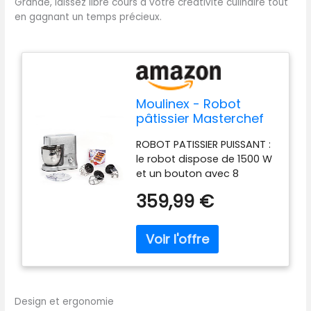
Grande, laissez libre cours à votre créativité culinaire tout
en gagnant un temps précieux.
Moulinex - Robot
pâtissier Masterchef
Grande Bol 6.7 L - Gris
ROBOT PATISSIER PUISSANT :
le robot dispose de 1500 W
et un bouton avec 8
vitesses combiné à un
359,99 €
mouvement planétaire
pour réussir toutes les
pâtisseries ROBOT CUISINE
AVEC GRANDE CAPACITE :
bol de 6,7 L équipé de 2
poignées et d'un couvercle
KIT DE PATISSERIE EN INOX DE
Design et ergonomie
QUALITE : fouet, batteur en