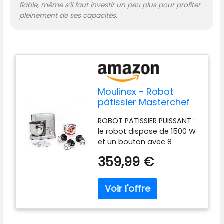
fiable, même s’il faut investir un peu plus pour profiter
pleinement de ses capacités.
Moulinex - Robot
pâtissier Masterchef
Grande Bol 6.7 L - Gris
ROBOT PATISSIER PUISSANT :
le robot dispose de 1500 W
et un bouton avec 8
vitesses combiné à un
359,99 €
mouvement planétaire
pour réussir toutes les
pâtisseries ROBOT CUISINE
AVEC GRANDE CAPACITE :
bol de 6,7 L équipé de 2
poignées et d'un couvercle