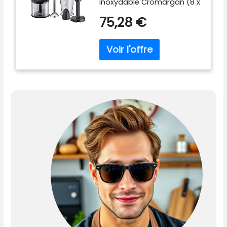
inoxydable Cromargan (8 x
6 x 39 cm, 6 W, longueur du
75,28 €
câble 1 m), 1 fouet, 1 pilon, 1
hachoir, 1 récipient
mélangeur (7 ml) avec
graduation - Numéro
d'article : 4167211 Puissance :
6 W, 5-6 Hz, 22-24 V~,
réglage de la vitesse
variable Poignée
ergonomique pour un
maximum de confort ;
mélangeur à purée
Cromargan amovible WMF
Technologie de couteau
2+2: couteau en acier
inoxydable à 2 ailes, unité
de couteau amovible Kit
d'accessoires avec
récipient mélangeur (7 ml)
avec couvercle, échelle et
base antidérapante, fouet,