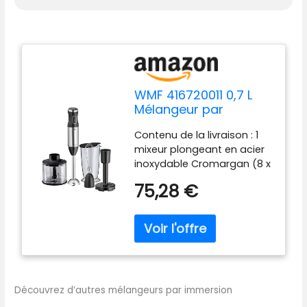
WMF 416720011 0,7 L
Mélangeur par
immersion 600 W Noir
Contenu de la livraison : 1
mixeur plongeant en acier
inoxydable Cromargan (8 x
6 x 39 cm, 6 W, longueur du
75,28 €
câble 1 m), 1 fouet, 1 pilon, 1
hachoir, 1 récipient
mélangeur (7 ml) avec
graduation - Numéro
d'article : 4167211 Puissance :
6 W, 5-6 Hz, 22-24 V~,
réglage de la vitesse
Découvrez d’autres mélangeurs par immersion
variable Poignée