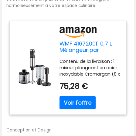
harmonieusement à votre espace culinaire.
WMF 416720011 0,7 L
Mélangeur par
immersion 600 W Noir
Contenu de la livraison : 1
mixeur plongeant en acier
inoxydable Cromargan (8 x
6 x 39 cm, 6 W, longueur du
75,28 €
câble 1 m), 1 fouet, 1 pilon, 1
hachoir, 1 récipient
mélangeur (7 ml) avec
graduation - Numéro
d'article : 4167211 Puissance :
6 W, 5-6 Hz, 22-24 V~,
réglage de la vitesse
Conception et Design
variable Poignée