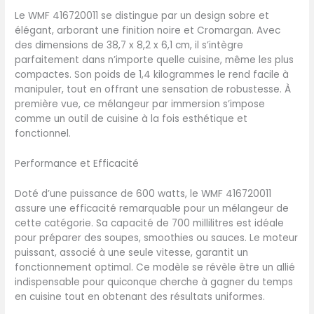
ergonomique pour un
Le WMF 416720011 se distingue par un design sobre et
maximum de confort ;
élégant, arborant une finition noire et Cromargan. Avec
mélangeur à purée
des dimensions de 38,7 x 8,2 x 6,1 cm, il s’intègre
Cromargan amovible WMF
parfaitement dans n’importe quelle cuisine, même les plus
Technologie de couteau
compactes. Son poids de 1,4 kilogrammes le rend facile à
2+2: couteau en acier
manipuler, tout en offrant une sensation de robustesse. À
inoxydable à 2 ailes, unité
première vue, ce mélangeur par immersion s’impose
de couteau amovible Kit
comme un outil de cuisine à la fois esthétique et
d'accessoires avec
fonctionnel.
récipient mélangeur (7 ml)
avec couvercle, échelle et
Performance et Efficacité
base antidérapante, fouet,
pilon et hachoir avec
Doté d’une puissance de 600 watts, le WMF 416720011
récipient de mélange de 6
assure une efficacité remarquable pour un mélangeur de
ml
cette catégorie. Sa capacité de 700 millilitres est idéale
pour préparer des soupes, smoothies ou sauces. Le moteur
puissant, associé à une seule vitesse, garantit un
fonctionnement optimal. Ce modèle se révèle être un allié
indispensable pour quiconque cherche à gagner du temps
en cuisine tout en obtenant des résultats uniformes.