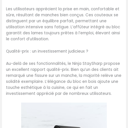
couteau à trancher 20 cm,
Les utilisateurs apprécient la prise en main, confortable et
couteau à pain 20 cm,
sûre, résultant de manches bien conçus. Ces couteaux se
couteau tout usage 13 cm,
distinguent par un équilibre parfait, permettant une
couteau d'office 9 cm,
utilisation intensive sans fatigue. L’affûteur intégré au bloc
ciseaux. Poids : 3,6 kg.
garantit des lames toujours prêtes à l’emploi, élevant ainsi
Dimensions : L : 336 mm x l :
le confort d’utilisation.
148 mm x H : 319 mm.
Couleur : Charbon
GARANTIE 10 ANS* : les
Qualité-prix : un investissement judicieux ?
couteaux StaySharp offrent
10 ans d'excellentes
Au-delà de ses fonctionnalités, le Ninja StaySharp propose
performances.
un excellent rapport qualité-prix. Bien qu’un des clients ait
(*Lorsqu'utilisés avec
remarqué une fissure sur un manche, la majorité relève une
l'aiguiseur StaySharp. Lors
solidité exemplaire. L’élégance du bloc en bois ajoute une
de l'inscription auprès de
touche esthétique à la cuisine, ce qui en fait un
Ninja.)
investissement apprécié par de nombreux utilisateurs.