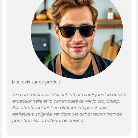
toutes vos tâches de
coupe en cuisine
CONCEPTION FULL TANG :
Fabriqué à partir d'une
seule pièce de métal pour
créer un couteau plus
solide et plus durable qui
est parfaitement équilibré
dans votre main AIGUISEUR
INTÉGRÉ : Pas de tentative,
de pratique ou de gâchis !
Une meule en pierre
Mon avis sur ce produit
intégrée affûte les
couteaux à l'angle optimal,
Les commentaires des utilisateurs soulignent la qualité
en quelques mouvements
exceptionnelle et la commodité du Ninja StaySharp.
du levier COMPREND :
Ses atouts incluent un affûteur intégré et une
Ensemble de 6 couteaux :
esthétique soignée, rendant cet achat recommandé
couteau de chef 20 cm,
pour tous les amateurs de cuisine.
couteau à trancher 20 cm,
couteau à pain 20 cm,
couteau tout usage 13 cm,