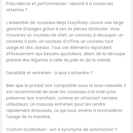
Polyvalence et performances : répond-il à toutes les
les couteaux Ninja sont
attentes ?
résistants à la rouille et
suffisamment solides pour
L’ensemble de couteaux Ninja StaySharp couvre une large
toutes vos tâches de
gamme d’usages grâce à ses six pièces distinctes. Vous
coupe en cuisine
trouverez un couteau de chef, un couteau à découper, un
CONCEPTION FULL TANG :
couteau à pain, un couteau d’office, un couteau tout
Fabriqué à partir d'une
usage et des ciseaux. Tous ces éléments répondent
seule pièce de métal pour
efficacement aux besoins quotidiens, allant de la découpe
créer un couteau plus
précise des légumes à celle du pain et de la viande.
solide et plus durable qui
est parfaitement équilibré
Durabilité et entretien : à quoi s’attendre ?
dans votre main AIGUISEUR
INTÉGRÉ : Pas de tentative,
Bien que le produit soit compatible avec le lave-vaisselle, il
de pratique ou de gâchis !
est recommandé de laver les couteaux à la main pour
Une meule en pierre
préserver leur tranchant, comme en attestent certains
intégrée affûte les
utilisateurs. Un mauvais entretien peut les rendre
couteaux à l'angle optimal,
rapidement émoussés, ce qui nous amène à reconsidérer
en quelques mouvements
l’usage de la machine.
du levier COMPREND :
Ensemble de 6 couteaux :
Confort d’utilisation : est-il synonyme de satisfaction ?
couteau de chef 20 cm,