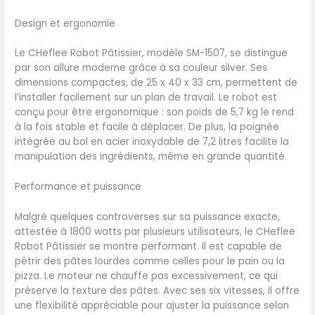
can automatically shut
Design et ergonomie
down the machine in case
of overheating, ensuring
Le CHeflee Robot Pâtissier, modèle SM-1507, se distingue
safety and protection,
par son allure moderne grâce à sa couleur silver. Ses
thorough and fast
dimensions compactes, de 25 x 40 x 33 cm, permettent de
workflow. 【Bol de Grande
l’installer facilement sur un plan de travail. Le robot est
Capacité de 8 L Avec
conçu pour être ergonomique : son poids de 5,7 kg le rend
Poignée】Le bol en acier
à la fois stable et facile à déplacer. De plus, la poignée
inoxydable de 8 litres peut
intégrée au bol en acier inoxydable de 7,2 litres facilite la
contenir 1 500 g de farine
manipulation des ingrédients, même en grande quantité.
pour 3 à 8 membres de la
famille et peut également
Performance et puissance
être utilisé à des fins
commerciales, offrant un
Malgré quelques controverses sur sa puissance exacte,
volume suffisant pour de
attestée à 1800 watts par plusieurs utilisateurs, le CHeflee
nombreuses recettes. De
Robot Pâtissier se montre performant. Il est capable de
plus, la protection anti-
pétrir des pâtes lourdes comme celles pour le pain ou la
débordement intégrée
pizza. Le moteur ne chauffe pas excessivement, ce qui
facilite l'ajout d'ingrédients
préserve la texture des pâtes. Avec ses six vitesses, il offre
et vous évite de nettoyer
une flexibilité appréciable pour ajuster la puissance selon
toute la cuisine à la fin. Le