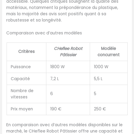
obteniez un gâteau parfait.
accessible. Quelques critiques soulignent la qualité des
【Conception de Tête
matériaux, notamment la prépondérance du plastique,
inclinée Facile à Nettoyer】
mais la majorité des avis sont positifs quant à sa
pétrissage robot pétrinr
robustesse et sa longévité.
pendant le , 5 ventouses en
silicone antidérapantes
Comparaison avec d’autres modèles
assurent une fixation idéale
et réduisent également le
CHeflee Robot
Modèle
bruit pendant la
Critères
Pâtissier
concurrent
préparation de la pâte. La
conception de la tête
Puissance
1800 W
1000 W
inclinée facilite l'installation
ou le déchargement de
Capacité
7,2 L
5,5 L
nos bols et accessoires
grâce à une fermeture
Nombre de
6
5
enfichable, qui peuvent
vitesses
tous être lavés au lave -
vaisselle. 【CHeflee Pour les
Prix moyen
190 €
250 €
Professionnels】Tous les
robots multifonctionnels
En comparaison avec d’autres modèles disponibles sur le
CHeflee sont certifiés
marché, le CHeflee Robot Pâtissier offre une capacité et
CE/ROHS et accompagnés