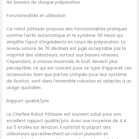
les besoins de chaque préparation.
couvercle transparent vous
permet de contrôler
Fonctionnalités et utilisation
régulièrement le processus
de pétrissage. 【6 Vitesses
Ce robot pâtissier propose des fonctionnalités pratiques
en Option + Fonction
comme l’arrêt automatique et le système Tilt Head qui
Pulse】Ce robot patissier
simplifie l’ajout d’ingrédients en cours de préparation. Le
multifonctionnel dispose
niveau sonore de 76 décibels est jugé acceptable par la
de 6 vitesses contrôlées
majorité des utilisateurs, surtout aux basses vitesses.
pour vous offrir le choix le
Cependant, à vitesse maximale, le bruit devient plus
plus varié d'applications et
perceptible, ce qui est courant pour ce type d’appareil. Les
de préparations
accessoires, bien que parfois critiqués pour leur système
alimentaires différentes.La
de fixation, sont dans l’ensemble robustes et adaptés à un
puissance d'impulsion P-
usage quotidien.
atteint instantanément la
vitesse maximale pour
donner à votre pain et à
Rapport qualité/prix
votre beurre une texture
crémeuse et ferme et la
Le CHeflee Robot Pâtissier est souvent salué pour son
piste planétaire peut être
excellent rapport qualité/prix. Avec une moyenne de 4,4
envoyée uniformément à
sur 5 étoiles sur Amazon, il satisfait la plupart des
360 degrés pour que vous
utilisateurs qui recherchent un robot puissant et