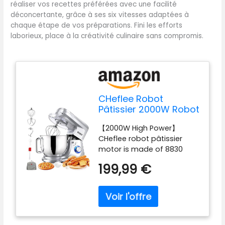
réaliser vos recettes préférées avec une facilité
déconcertante, grâce à ses six vitesses adaptées à
chaque étape de vos préparations. Fini les efforts
laborieux, place à la créativité culinaire sans compromis.
CHeflee Robot
Pâtissier 2000W Robot
de Cuisine 8 L Bol
【2000W High Power】
d'Acier Inoxydable,6
CHeflee robot pâtissier
Vitesses avec
motor is made of 8830
Fonction Pulse avec
pure copper motor with
Fouet Crochet
199,99 €
sturdy ABS plastic
Pétrisseur et
casing.2000W high power,
Batteur,Housse anti-
high kneading efficiency,
Poussière
fast heat dissipation and
low noise (less than 75dB)
Built-in temperature sensor