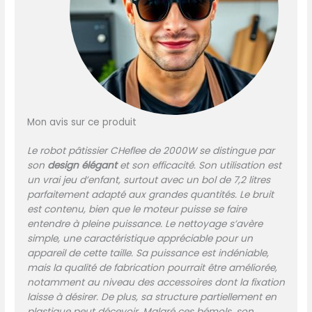
inoxydable de 8 litres peut
contenir 1 500 g de farine
pour 3 à 8 membres de la
famille et peut également
être utilisé à des fins
commerciales, offrant un
volume suffisant pour de
nombreuses recettes. De
Mon avis sur ce produit
plus, la protection anti-
débordement intégrée
Le robot pâtissier CHeflee de 2000W se distingue par
facilite l'ajout d'ingrédients
son
design élégant
et son efficacité. Son utilisation est
et vous évite de nettoyer
un vrai jeu d’enfant, surtout avec un bol de 7,2 litres
toute la cuisine à la fin. Le
parfaitement adapté aux grandes quantités. Le bruit
couvercle transparent vous
est contenu, bien que le moteur puisse se faire
permet de contrôler
entendre à pleine puissance. Le nettoyage s’avère
régulièrement le processus
simple, une caractéristique appréciable pour un
de pétrissage. 【6 Vitesses
appareil de cette taille. Sa puissance est indéniable,
en Option + Fonction
mais la qualité de fabrication pourrait être améliorée,
Pulse】Ce robot patissier
notamment au niveau des accessoires dont la fixation
multifonctionnel dispose
laisse à désirer. De plus, sa structure partiellement en
de 6 vitesses contrôlées
plastique peut décevoir. Malgré ces bémols, son