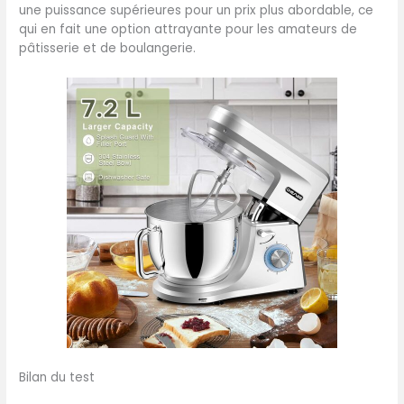
une puissance supérieures pour un prix plus abordable, ce
d’une garantie de 2 ans, si,
qui en fait une option attrayante pour les amateurs de
pour une raison
pâtisserie et de boulangerie.
quelconque, vous n’étiez
pas satisfait d’un produit,
vous pouvez contacter
notre équipe d'après-vente
Bilan du test