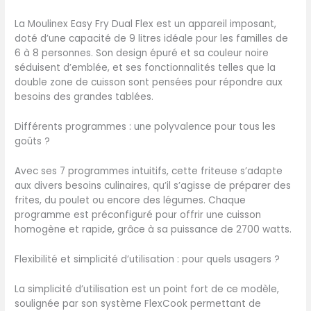
SYNCHRONISEES: 2 zones de
La Moulinex Easy Fry Dual Flex est un appareil imposant,
cuisson indépendantes, 2
doté d’une capacité de 9 litres idéale pour les familles de
aliments de 2 manières
6 à 8 personnes. Son design épuré et sa couleur noire
différentes avec des
séduisent d’emblée, et ses fonctionnalités telles que la
temps de cuisson et des
double zone de cuisson sont pensées pour répondre aux
températures distincts
besoins des grandes tablées.
FENETRE DE VISUALISATION :
Gardez un oeil sur votre
Différents programmes : une polyvalence pour tous les
cuisson grace à la grande
goûts ?
fenêtre RÉPARABILITÉ 15ANS
AU JUSTE PRIX: engagement
Avec ses 7 programmes intuitifs, cette friteuse s’adapte
de réparabilité 15ans au
aux divers besoins culinaires, qu’il s’agisse de préparer des
juste prix grâce à notre
frites, du poulet ou encore des légumes. Chaque
réseau mondial de
programme est préconfiguré pour offrir une cuisson
6200réparateurs visant à
homogène et rapide, grâce à sa puissance de 2700 watts.
protéger l'environnement
et à réduire les déchets
Flexibilité et simplicité d’utilisation : pour quels usagers ?
La simplicité d’utilisation est un point fort de ce modèle,
soulignée par son système FlexCook permettant de