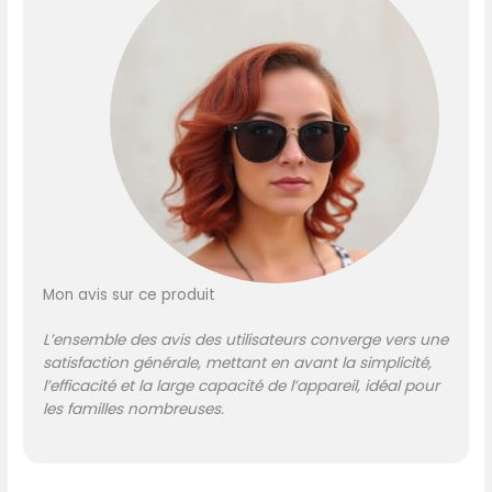
cuisson indépendantes, 2
aliments de 2 manières
différentes avec des
temps de cuisson et des
températures distincts
FENETRE DE VISUALISATION :
Gardez un oeil sur votre
cuisson grace à la grande
fenêtre RÉPARABILITÉ 15ANS
AU JUSTE PRIX: engagement
de réparabilité 15ans au
juste prix grâce à notre
Mon avis sur ce produit
réseau mondial de
6200réparateurs visant à
L’ensemble des avis des utilisateurs converge vers une
protéger l'environnement
satisfaction générale, mettant en avant la simplicité,
et à réduire les déchets
l’efficacité et la large capacité de l’appareil, idéal pour
les familles nombreuses.