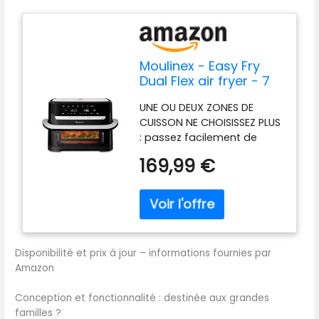
Moulinex - Easy Fry
Dual Flex air fryer - 7
programmes - 9 L -
UNE OU DEUX ZONES DE
Noir
CUISSON NE CHOISISSEZ PLUS
: passez facilement de
2zones (5,5L + 3,5L) à une
169,99 €
seule méga zone (9L)
grâce au séparateur
amovible MEGA ZONE DE 9L:
contenance parfaite pour
des pièces volumineuses et
des plats copieux comme
Disponibilité et prix à jour – informations fournies par
des lasagnes, des frites
Amazon
(1.75kg) ou 2poulets entiers
côte à côte (1X1.25kg) ,
Conception et fonctionnalité : destinée aux grandes
idéale jusqu'à 8personnes
familles ?
DEUX CUISSONS