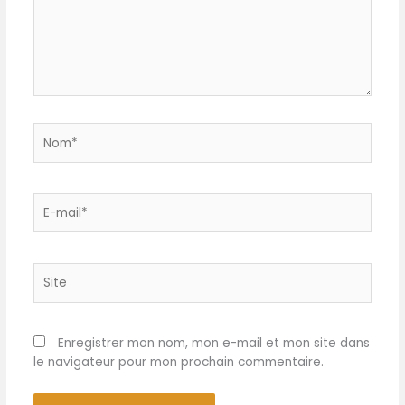
cuisson grace à la
grande fenêtre 4
ACCESSOIRES : 2 plats
carrés (18x18x5cm), 1
plaque de cuisson
(18x18cm), 1 plaque
perforée avec anses
(20x18x9cm)
RÉPARABILITÉ 15ANS AU
JUSTE PRIX:
Nom*
engagement de
réparabilité 15ans au
juste prix grâce à notre
réseau mondial de
6200réparateurs visant
E-
à protéger
l'environnement et à
mail*
réduire les déchets
Site
Enregistrer mon nom, mon e-mail et mon site dans
le navigateur pour mon prochain commentaire.