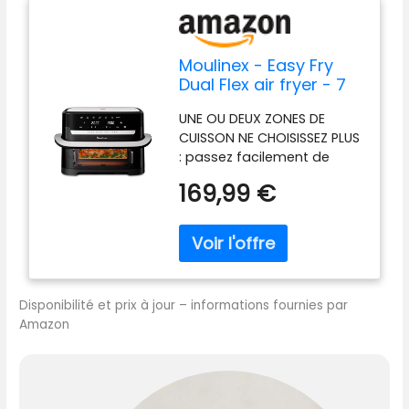
Moulinex - Easy Fry
Dual Flex air fryer - 7
programmes - 9 L -
UNE OU DEUX ZONES DE
Noir
CUISSON NE CHOISISSEZ PLUS
: passez facilement de
2zones (5,5L + 3,5L) à une
169,99 €
seule méga zone (9L)
grâce au séparateur
amovible MEGA ZONE DE 9L:
contenance parfaite pour
des pièces volumineuses et
des plats copieux comme
Disponibilité et prix à jour – informations fournies par
des lasagnes, des frites
Amazon
(1.75kg) ou 2poulets entiers
côte à côte (1X1.25kg) ,
idéale jusqu'à 8personnes
DEUX CUISSONS
SYNCHRONISEES: 2 zones de