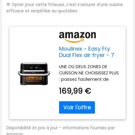
💬
Opter pour cette friteuse, c’est s’assurer d’une cuisine
efficace et simplifiée au quotidien.
Moulinex - Easy Fry
Dual Flex air fryer - 7
programmes - 9 L -
UNE OU DEUX ZONES DE
Noir
CUISSON NE CHOISISSEZ PLUS
: passez facilement de
2zones (5,5L + 3,5L) à une
169,99 €
seule méga zone (9L)
grâce au séparateur
amovible MEGA ZONE DE 9L:
contenance parfaite pour
des pièces volumineuses et
des plats copieux comme
Disponibilité et prix à jour – informations fournies par
des lasagnes, des frites
Amazon