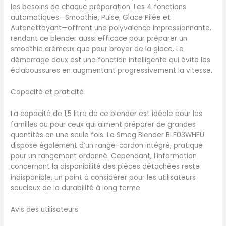
mélange de technologie et
les besoins de chaque préparation. Les 4 fonctions
de style légèrement rétro,
automatiques—Smoothie, Pulse, Glace Pilée et
le blender Smeg rend
Autonettoyant—offrent une polyvalence impressionnante,
chaque instant en cuisine
rendant ce blender aussi efficace pour préparer un
plus spécial
smoothie crémeux que pour broyer de la glace. Le
démarrage doux est une fonction intelligente qui évite les
éclaboussures en augmentant progressivement la vitesse.
Capacité et praticité
La capacité de 1,5 litre de ce blender est idéale pour les
familles ou pour ceux qui aiment préparer de grandes
quantités en une seule fois. Le Smeg Blender BLF03WHEU
dispose également d’un range-cordon intégré, pratique
pour un rangement ordonné. Cependant, l’information
concernant la disponibilité des pièces détachées reste
indisponible, un point à considérer pour les utilisateurs
soucieux de la durabilité à long terme.
Avis des utilisateurs