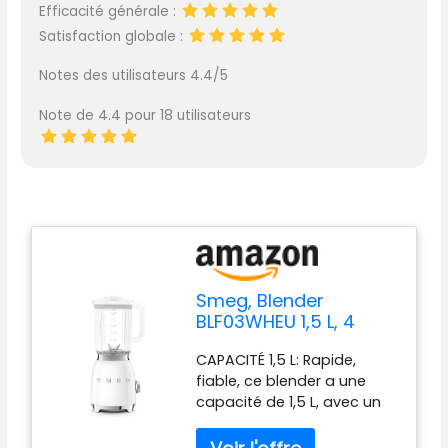
Efficacité générale :
Satisfaction globale :
Notes des utilisateurs 4.4/5
Note de 4.4 pour 18 utilisateurs
Smeg, Blender
BLF03WHEU 1,5 L, 4
Vitesses, 4 Fonctions
CAPACITÉ 1,5 L: Rapide,
Smoothie, Pulse,
fiable, ce blender a une
Glace Pilée et
capacité de 1,5 L, avec un
Autonettoyant, Bloc
corps en acier inoxydable
Moteur et Bouchon
et une base pratique avec
Doseur, Base