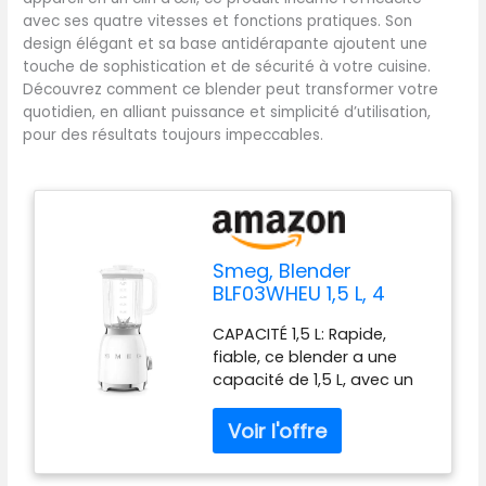
avec ses quatre vitesses et fonctions pratiques. Son
design élégant et sa base antidérapante ajoutent une
touche de sophistication et de sécurité à votre cuisine.
Découvrez comment ce blender peut transformer votre
quotidien, en alliant puissance et simplicité d’utilisation,
pour des résultats toujours impeccables.
Smeg, Blender
BLF03WHEU 1,5 L, 4
Vitesses, 4 Fonctions
CAPACITÉ 1,5 L: Rapide,
Smoothie, Pulse,
fiable, ce blender a une
Glace Pilée et
capacité de 1,5 L, avec un
Autonettoyant, Bloc
corps en acier inoxydable
Moteur et Bouchon
et une base pratique avec
Doseur, Base
pieds antidérapants 4
Antidérapante, Range
FONCTIONS: Equipé de 4
cordon Intégré, 800W,