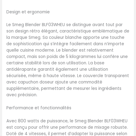
niveaux de vitesse, le
Blanc
blender peut être utilisé
Design et ergonomie
dans les fonctions Pulse,
Smoothie, Glace pilée et
Le Smeg Blender BLF03WHEU se distingue avant tout par
Nettoyage Automatique
son design rétro élégant, caractéristique emblématique de
SÉCURITÉ MAXIMALE: Le
la marque Smeg. Sa couleur blanche apporte une touche
blender est équipé d'un
de sophistication qui s’intègre facilement dans n’importe
système de protection en
quelle cuisine moderne. Le blender est relativement
cas de surchage du
compact, mais son poids de 5 kilogrammes lui confère une
moteur et d'un verrouillage
certaine stabilité lors de son utilisation. La base
moteur de sécurité
antidérapante garantit également une utilisation
UTILISATION PRATIQUE: Le
sécurisée, même à haute vitesse. Le couvercle transparent
bec verseur, la poignée
avec capuchon doseur ajoute une commodité
ergonomique, le bouchon
supplémentaire, permettant de mesurer les ingrédients
doseur, la double lame, le
avec précision.
moteur avec démarrage
progressif et le range
Performance et fonctionnalités
cordon intégré rendent le
produit pratique et
Avec 800 watts de puissance, le Smeg Blender BLF03WHEU
fonctionnel PERFORMANCE
est conçu pour offrir une performance de mixage robuste.
ET STYLE : Avec son
Doté de 4 vitesses, il permet d’adapter la puissance selon