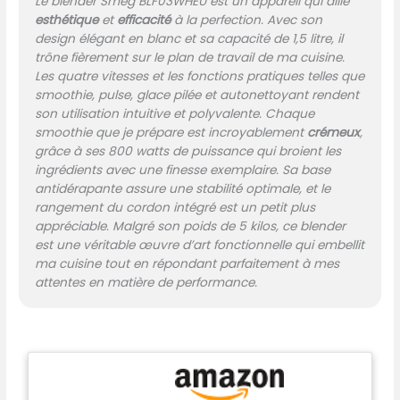
Le blender Smeg BLF03WHEU est un appareil qui allie
fonctionnel PERFORMANCE
esthétique
et
efficacité
à la perfection. Avec son
ET STYLE : Avec son
design élégant en blanc et sa capacité de 1,5 litre, il
mélange de technologie et
trône fièrement sur le plan de travail de ma cuisine.
de style légèrement rétro,
Les quatre vitesses et les fonctions pratiques telles que
le blender Smeg rend
smoothie, pulse, glace pilée et autonettoyant rendent
chaque instant en cuisine
son utilisation intuitive et polyvalente. Chaque
plus spécial
smoothie que je prépare est incroyablement
crémeux
,
grâce à ses 800 watts de puissance qui broient les
ingrédients avec une finesse exemplaire. Sa base
antidérapante assure une stabilité optimale, et le
rangement du cordon intégré est un petit plus
appréciable. Malgré son poids de 5 kilos, ce blender
est une véritable œuvre d’art fonctionnelle qui embellit
ma cuisine tout en répondant parfaitement à mes
attentes en matière de performance.