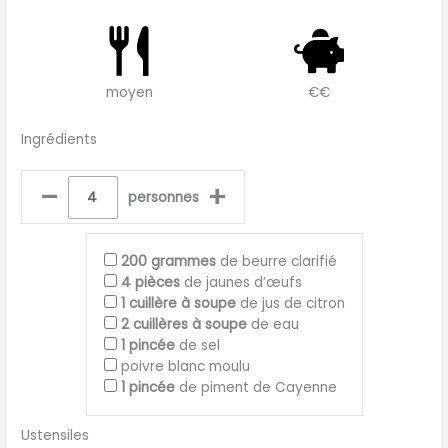
moyen
€€
Ingrédients
–
+
personnes
200
grammes
de beurre clarifié
4
pièces
de jaunes d’œufs
1
cuillère à soupe
de jus de citron
2
cuillères à soupe
de eau
1
pincée
de sel
poivre blanc moulu
1
pincée
de piment de Cayenne
Ustensiles