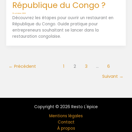
République du Congo ?
15 octobre 2024
Découvrez les étapes pour ouvrir un restaurant en
République du Congo. Guide pratique pour
entrepreneurs souhaitant se lancer dans la
restauration congolaise.
←
Précédent
1
2
3
…
6
Suivant
→
Copyright © 2026 Resto L'épice
Mentions légales
Contact
À propos