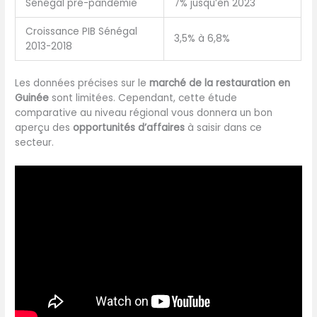
Sénégal pré-pandémie
7% jusqu’en 2023
Croissance PIB Sénégal
3,5% à 6,8%
2013-2018
Les données précises sur le
marché de la restauration en
Guinée
sont limitées. Cependant, cette étude
comparative au niveau régional vous donnera un bon
aperçu des
opportunités d’affaires
à saisir dans ce
secteur.