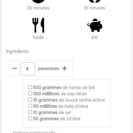
30 minutes
10 minutes
facile
€€
Ingrédients
–
+
personnes
500
grammes
de farine de blé
300
millilitres
de eau tiède
10
grammes
de levure sèche active
60
millilitres
de huile d’olive
10
grammes
de sel
50
grammes
de za’atar