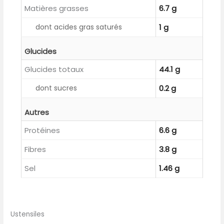
Matières grasses
6.7 g
dont acides gras saturés
1 g
Glucides
Glucides totaux
44.1 g
dont sucres
0.2 g
Autres
Protéines
6.6 g
Fibres
3.8 g
Sel
1.46 g
Ustensiles