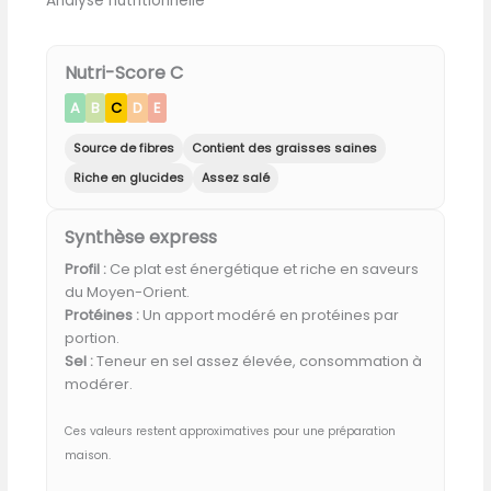
Analyse nutritionnelle
Nutri-Score C
A
B
C
D
E
Source de fibres
Contient des graisses saines
Riche en glucides
Assez salé
Synthèse express
Profil :
Ce plat est énergétique et riche en saveurs
du Moyen-Orient.
Protéines :
Un apport modéré en protéines par
portion.
Sel :
Teneur en sel assez élevée, consommation à
modérer.
Ces valeurs restent approximatives pour une préparation
maison.