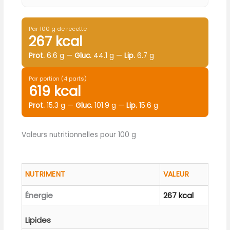
Par 100 g de recette
267 kcal
Prot.
6.6 g —
Gluc.
44.1 g —
Lip.
6.7 g
Par portion (4 parts)
619 kcal
Prot.
15.3 g —
Gluc.
101.9 g —
Lip.
15.6 g
Valeurs nutritionnelles pour 100 g
NUTRIMENT
VALEUR
Énergie
267 kcal
Lipides