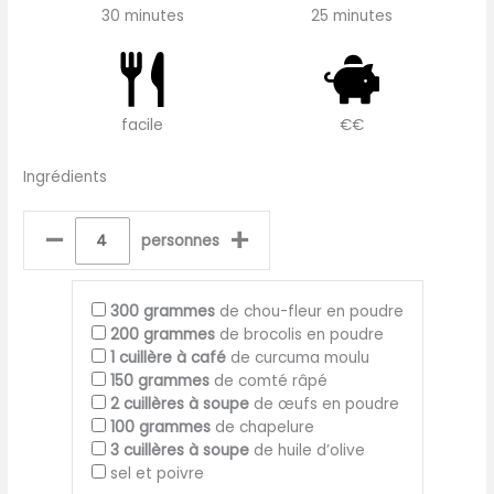
30 minutes
25 minutes
facile
€€
Ingrédients
–
+
personnes
300
grammes
de chou-fleur en poudre
200
grammes
de brocolis en poudre
1
cuillère à café
de curcuma moulu
150
grammes
de comté râpé
2
cuillères à soupe
de œufs en poudre
100
grammes
de chapelure
3
cuillères à soupe
de huile d’olive
sel et poivre