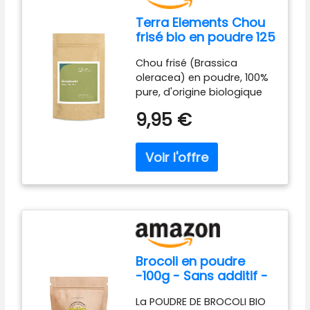
Terra Elements Chou
frisé bio en poudre 125
g I 100% pure I vegan I
Chou frisé (Brassica
qualité crue
oleracea) en poudre, 100%
pure, d'origine biologique
La poudre de chou frisé est
9,95 €
idéale pour les mueslis, les
yaourts et les shakes
Qualité crue (RAW) pour
une teneur maximale en
nutriments Sans
conservateurs, couleurs
artificielles ou sucre
supplémentaire
Brocoli en poudre
-100g - Sans additif -
Qualité Bio Premium -
La POUDRE DE BROCOLI BIO
Conditionné et certifié