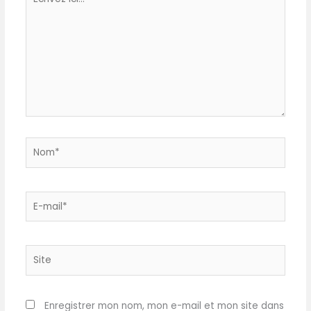
abîmer les meubles. 🍽
ici…
CARACTÉRISTIQUES : La
plaque en ardoise mesure
30 x 30 cm et a une
épaisseur de 6 à 9 mm. Elle
est empilable. 🍽 ENTRETIEN
: le plateau en ardoise
naturelle ne passe pas au
lave-vaisselle et doit donc
être nettoyé avec un
Nom*
chiffon humide et un peu
de liquide vaisselle. Ce
plateau est empilable et se
range de manière peu
E-
encombrante.
mail*
Site
Enregistrer mon nom, mon e-mail et mon site dans