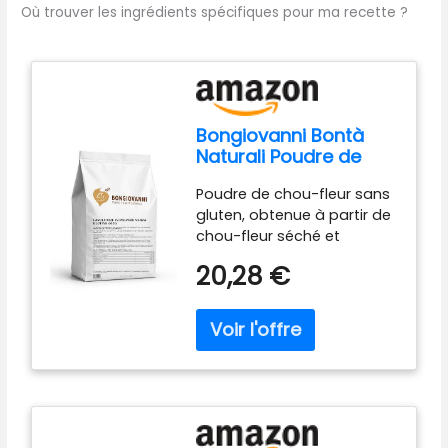
Où trouver les ingrédients spécifiques pour ma recette ?
Bongiovanni Bontà
Naturali Poudre de
Chou-Fleur Sans
Poudre de chou-fleur sans
Gluten 400 g
gluten, obtenue à partir de
chou-fleur séché et
finement moulu. Remplace
20,28 €
la farine traditionnelle pour
des préparations sans
gluten. Fabriquée à partir
de chou-fleur séché et
finement moulu.