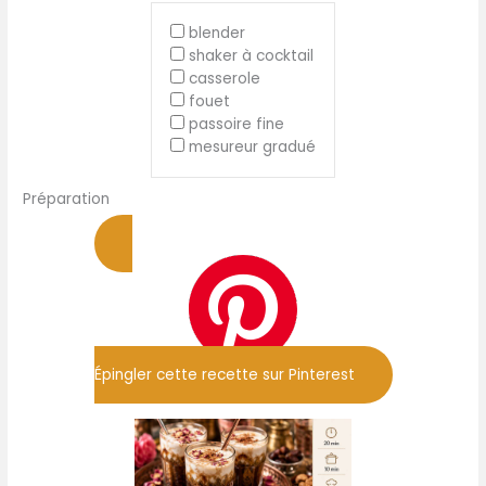
blender
shaker à cocktail
casserole
fouet
passoire fine
mesureur gradué
Préparation
Épingler cette recette sur Pinterest