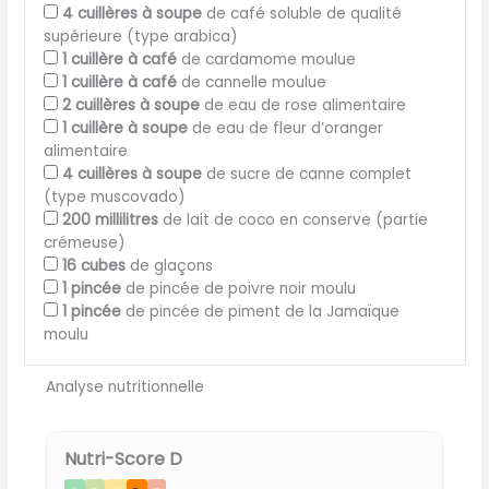
4
cuillères à soupe
de café soluble de qualité
supérieure (type arabica)
1
cuillère à café
de cardamome moulue
1
cuillère à café
de cannelle moulue
2
cuillères à soupe
de eau de rose alimentaire
1
cuillère à soupe
de eau de fleur d’oranger
alimentaire
4
cuillères à soupe
de sucre de canne complet
(type muscovado)
200
millilitres
de lait de coco en conserve (partie
crémeuse)
16
cubes
de glaçons
1
pincée
de pincée de poivre noir moulu
1
pincée
de pincée de piment de la Jamaïque
moulu
Analyse nutritionnelle
Nutri-Score D