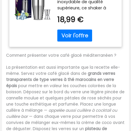
inoxydable de qualité
Double Mesure (1/2 et
supérieure, ce shaker à
1 oz) Shaker à Cocktail
cocktail 750ml résiste à la
Professionnel Bar et
18,99 €
corrosion et aux chocs. Son
Maison, Anti-Fuite et
design ergonomique avec
Durable
couvercle étanche permet
un mélange rapide et sans
éclaboussures, idéal pour
les cocktails maison ou
Comment présenter votre café glacé méditerranéen ?
professionnels Le kit inclut
un doseur à deux côtés (1/2
La présentation est aussi importante que la recette elle-
et 1 oz) pour mesurer avec
même. Servez votre café glacé dans de
grands verres
précision les ingrédients.
transparents de type verres à thé marocains en verre
Parfait pour les recettes
épais
pour mettre en valeur les couches colorées de la
classiques ou créatives, il
boisson. Déposez sur le bord du verre une légère pincée de
simplifie la préparation des
cannelle moulue et quelques pétales de rose séchés pour
boissons tout en
une touche esthétique et parfumée. Placez une longue
économisant du temps Les
cuillère à mélange —
appelée aussi cuillère à cocktail ou
composants se
cuillère bar
— dans chaque verre pour permettre à vos
démontent en quelques
convives de mélanger eux-mêmes la crème de coco avant
secondes pour un
de déguster. Disposez les verres sur un
plateau de
nettoyage rapide au lave-