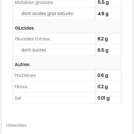
Matières grasses
5.5 g
dont acides gras saturés
4.9 g
Glucides
Glucides totaux
8.2 g
dont sucres
6.5 g
Autres
Protéines
0.6 g
Fibres
0.2 g
Sel
0.01 g
Ustensiles