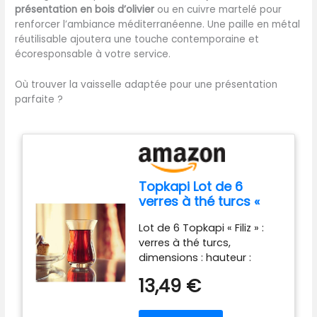
présentation en bois d’olivier
ou en cuivre martelé pour
vaisselle. Compact et léger,
renforcer l’ambiance méditerranéenne. Une paille en métal
le shaker s'adapte à tous
réutilisable ajoutera une touche contemporaine et
les espaces de rangement,
écoresponsable à votre service.
que ce soit dans un bar
professionnel ou une
Où trouver la vaisselle adaptée pour une présentation
cuisine domestique Conçu
parfaite ?
pour s'adapter à toutes les
techniques de mixologie
(shaking, stirring, double
couche), ce shaker 750ml
convient aussi bien aux
cocktails classiques qu'aux
Topkapi Lot de 6
créations modernes.
verres à thé turcs «
Emballé dans une boîte
Filiz »,111 cc,
élégante, ce kit complet
Lot de 6 Topkapi « Filiz » :
transparents
est un cadeau parfait pour
verres à thé turcs,
les amateurs de mixologie.
dimensions : hauteur :
Que vous soyez bartender
environ 9 cm, diamètre : 5,8
13,49 €
débutant ou expérimenté, il
cm, volume : 111 ml (11,1 cl).
répond à tous vos besoins
Passe au lave-vaisselle, au
en matière de préparation