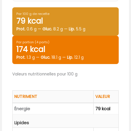
Par 100 g de recette
79 kcal
Prot.
0.6 g —
Gluc.
8.2 g —
Lip.
5.5 g
Par portion (4 parts)
174 kcal
Prot.
1.3 g —
Gluc.
18.1 g —
Lip.
12.1 g
Valeurs nutritionnelles pour 100 g
NUTRIMENT
VALEUR
Énergie
79 kcal
Lipides