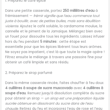
1. Préparez le café épicé
Dans une petite casserole, portez
250 millilitres d’eau
à
frémissement —
frémir signifie que l’eau commence tout
juste à bouillir, avec de petites bulles, mais sans ébullition
violente
. Ajoutez le café soluble, la cardamome moulue, la
cannelle et le piment de la Jamaïque. Mélangez bien avec
un fouet pour dissoudre tous les ingrédients. Laissez infuser
hors du feu pendant
5 minutes
: cette étape est
essentielle pour que les épices libèrent tous leurs arômes.
Ne soyez pas impatient, c’est là que toute la magie opère !
Filtrez ensuite le mélange à travers une passoire fine pour
obtenir un café limpide et sans résidu.
2. Préparez le sirop parfumé
Dans la même casserole rincée, faites chauffer à feu doux
4 cuillères à soupe de sucre muscovado
avec
4 cuillères à
soupe d’eau
. Remuez jusqu’à dissolution complète du sucre
pour obtenir un sirop —
un sirop est une préparation liquide
sucrée obtenue en dissolvant du sucre dans de l’eau
chaude
. Retirez du feu et incorporez l’eau de rose et l’eau