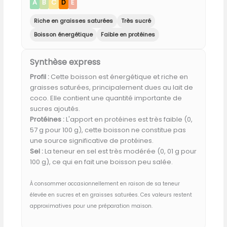
A
B
C
D
E
Riche en graisses saturées
Très sucré
Boisson énergétique
Faible en protéines
Synthèse express
Profil :
Cette boisson est énergétique et riche en
graisses saturées, principalement dues au lait de
coco. Elle contient une quantité importante de
sucres ajoutés.
Protéines :
L'apport en protéines est très faible (0,
57 g pour 100 g), cette boisson ne constitue pas
une source significative de protéines.
Sel :
La teneur en sel est très modérée (0, 01 g pour
100 g), ce qui en fait une boisson peu salée.
À consommer occasionnellement en raison de sa teneur
élevée en sucres et en graisses saturées. Ces valeurs restent
approximatives pour une préparation maison.