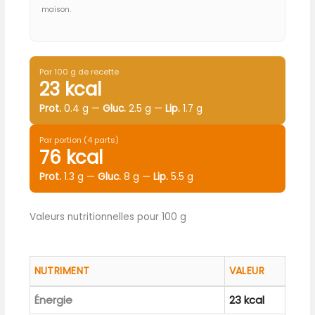
maison.
Par 100 g de recette
23 kcal
Prot.
0.4 g —
Gluc.
2.5 g —
Lip.
1.7 g
Par portion (4 parts)
76 kcal
Prot.
1.3 g —
Gluc.
8 g —
Lip.
5.5 g
Valeurs nutritionnelles pour 100 g
NUTRIMENT
VALEUR
Énergie
23 kcal