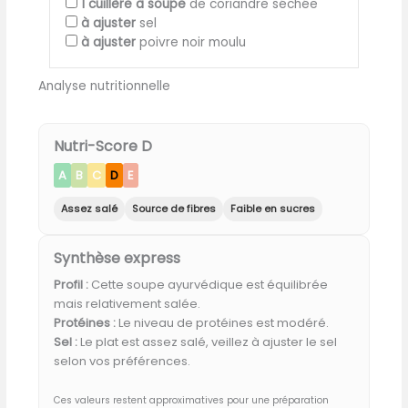
1
cuillère à soupe
de coriandre séchée
à ajuster
sel
à ajuster
poivre noir moulu
Analyse nutritionnelle
Nutri-Score D
A
B
C
D
E
Assez salé
Source de fibres
Faible en sucres
Synthèse express
Profil :
Cette soupe ayurvédique est équilibrée
mais relativement salée.
Protéines :
Le niveau de protéines est modéré.
Sel :
Le plat est assez salé, veillez à ajuster le sel
selon vos préférences.
Ces valeurs restent approximatives pour une préparation