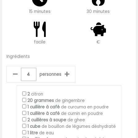
15 minutes
30 minutes
facile
€
Ingrédients
–
+
personnes
2
citron
20
grammes
de gingembre
1
cuillère à café
de curcuma en poudre
1
cuillère à café
de cumin en poudre
2
cuillères à soupe
de ghee
1
cube
de bouillon de légumes déshydraté
1
litre
de eau