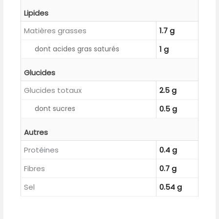
Lipides
Matières grasses
1.7 g
dont acides gras saturés
1 g
Glucides
Glucides totaux
2.5 g
dont sucres
0.5 g
Autres
Protéines
0.4 g
Fibres
0.7 g
Sel
0.54 g