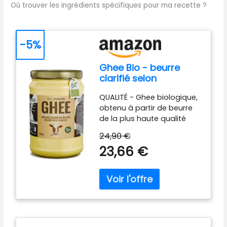
Où trouver les ingrédients spécifiques pour ma recette ?
-5%
Ghee Bio - beurre
clarifié selon
l'ancienne recette
QUALITÉ - Ghee biologique,
ayurvédique -
obtenu à partir de beurre
uniquement à partir
de la plus haute qualité
du lait de vaches au
provenant uniquement de
pâturage -
24,90 €
vaches élevées à pâturage.
extrêmement
23,66 €
Authentique, élaboré selon
digestible sans
la recette ayurvédique en
lactose - Exponatura
‘slow cooking’. Sans
(500 g, Ghee)
conservateurs ni additifs.
Authentique, 100% pure.
Nourrissant et sain