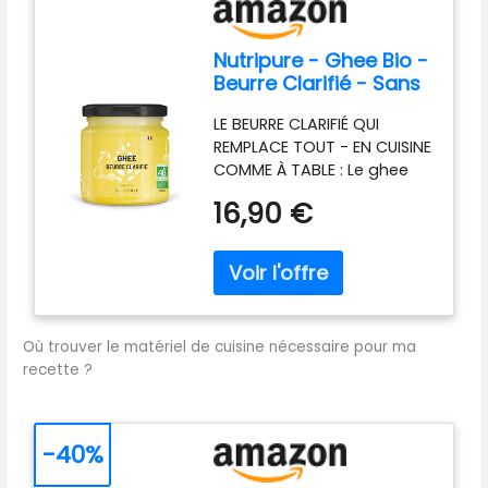
Nutripure - Ghee Bio -
Beurre Clarifié - Sans
Lactose ni Caséine -
LE BEURRE CLARIFIÉ QUI
300 g
REMPLACE TOUT - EN CUISINE
COMME À TABLE : Le ghee
est du beurre purifié par
16,90 €
clarification lente - il ne
reste que la matière grasse
pure, avec son goût
naturellement noisetté.
Remplace le beurre
classique en cuisson et à
Où trouver le matériel de cuisine nécessaire pour ma
table, en version sucrée ou
recette ?
salée. GRASS FED,
AGRICULTURE BIOLOGIQUE -
DES VACHES QUI PAISSENT :
Le ghee Nutripure est
-40%
élaboré à partir du lait de