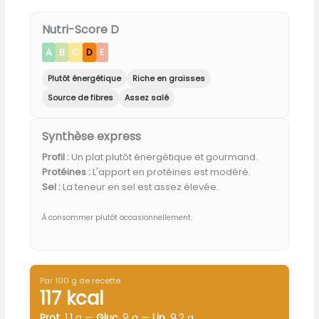
Nutri-Score D
A
B
C
D
E
Plutôt énergétique
Riche en graisses
Source de fibres
Assez salé
Synthèse express
Profil :
Un plat plutôt énergétique et gourmand.
Protéines :
L'apport en protéines est modéré.
Sel :
La teneur en sel est assez élevée.
À consommer plutôt occasionnellement.
Par 100 g de recette
117 kcal
Prot.
1.1 g —
Gluc.
9 g —
Lip.
9.2 g