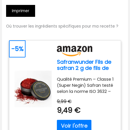
Imprimer
Où trouver les ingrédients spécifiques pour ma recette ?
-5%
Safranwunder Fils de
safran 2 g de fils de
safran de qualité
Qualité Premium – Classe 1
supérieure - Classe 1
(Super Negin) Safran testé
(Super Negin)
selon la norme ISO 3632 –
Catégorie 1, offrant une
9,99 €
couleur intense, un arôme
9,49 €
puissant et une saveur
riche – idéal pour des
recettes raffinées. 100% Pur
& Récolté à la main