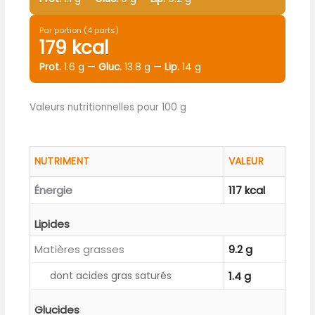
Par portion (4 parts)
179 kcal
Prot.
1.6 g —
Gluc.
13.8 g —
Lip.
14 g
Valeurs nutritionnelles pour 100 g
NUTRIMENT
VALEUR
Énergie
117 kcal
Lipides
Matières grasses
9.2 g
dont acides gras saturés
1.4 g
Glucides