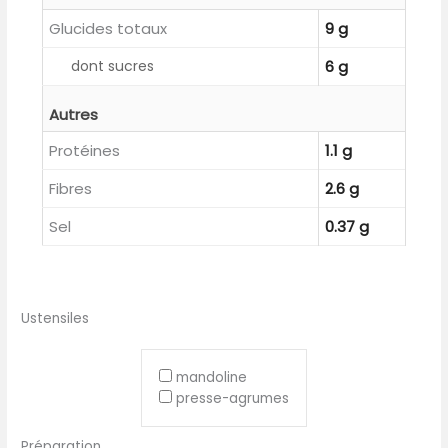
Glucides totaux
9 g
dont sucres
6 g
Autres
Protéines
1.1 g
Fibres
2.6 g
Sel
0.37 g
Ustensiles
mandoline
presse-agrumes
Préparation