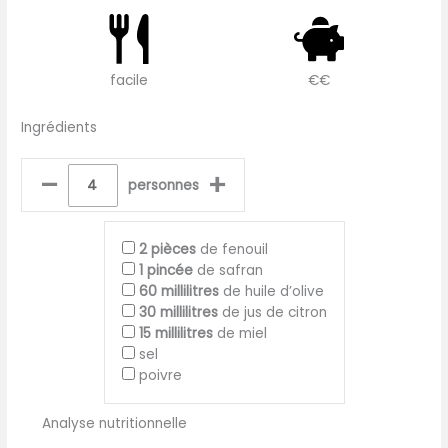
facile
€€
Ingrédients
–
+
personnes
2
pièces
de fenouil
1
pincée
de safran
60
millilitres
de huile d’olive
30
millilitres
de jus de citron
15
millilitres
de miel
sel
poivre
Analyse nutritionnelle