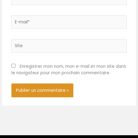
Leur design empilable
permet d'économiser de
l'espace dans la cuisine, et
E-
ils sont adaptés au lave-
mail*
vaisselle Design Classique :
Elégant ensemble de 6 bols
en céramique blanche, au
Site
style minimaliste
intemporel, adapté à un
usage quotidien et aux
Enregistrer mon nom, mon e-mail et mon site dans
occasions spéciales telles
le navigateur pour mon prochain commentaire.
que les cuisines, les salles à
manger, les fêtes et
diverses célébrations
festives Emballage Pour
Expédition : Avant l'envoi,
ces bols en porcelaine sont
soigneusement emballés
avec des matériaux de
protection pour garantir
une livraison en parfait