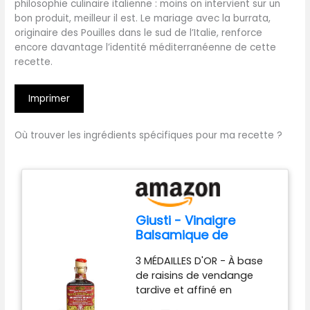
philosophie culinaire italienne : moins on intervient sur un
bon produit, meilleur il est. Le mariage avec la burrata,
originaire des Pouilles dans le sud de l’Italie, renforce
encore davantage l’identité méditerranéenne de cette
recette.
Imprimer
Où trouver les ingrédients spécifiques pour ma recette ?
Giusti - Vinaigre
Balsamique de
Modène IGP 3
3 MÉDAILLES D'OR - À base
Médailles d'or - 250ml
de raisins de vendange
Cubica
tardive et affiné en
barriques de chêne, les