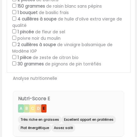
150
grammes
de raisin blanc sans pépins
1
bouquet
de basilic frais
4
cuillères à soupe
de huile d’olive extra vierge de
qualité
1
pincée
de fleur de sel
poivre noir du moulin
2
cuillères à soupe
de vinaigre balsamique de
Modène IGP
1
pièce
de zeste de citron bio
30
grammes
de pignons de pin torréfiés
Analyse nutritionnelle
Nutri-Score E
A
B
C
D
E
Très riche en graisses
Excellent apport en protéines
Plat énergétique
Assez salé