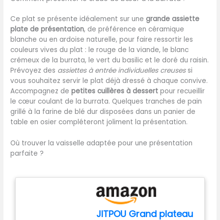
grillades, de la salade et
peuvent présenter des
plus encore. COMPATIBLE
Ce plat se présente idéalement sur une
grande assiette
rayures mineures ou de
LAVE-VAISSELLE: Pince à
plate de présentation
, de préférence en céramique
fines marques d'abrasion,
cuisine robuste, résistante
blanche ou en ardoise naturelle, pour faire ressortir les
qui n'affectent pas la
à la chaleur, inoxydable,
couleurs vives du plat : le rouge de la viande, le blanc
fonctionnalité ou la durée
résistante à la corrosion,
crémeux de la burrata, le vert du basilic et le doré du raisin.
de vie du produit.)
légère, facile à manipuler,
Prévoyez des
assiettes à entrée individuelles creuses
si
【EXCELLENTE EXPÉRIENCE
comme neuve pour
vous souhaitez servir le plat déjà dressé à chaque convive.
CULINAIRE】Cet ensemble
toujours. Grâce à sa finition
Accompagnez de
petites cuillères à dessert
pour recueillir
comprend deux pince de
de qualité et à l'acier
le cœur coulant de la burrata. Quelques tranches de pain
cuisine inox de tailles 20 cm
inoxydable résistant à la
grillé à la farine de blé dur disposées dans un panier de
et 30 cm pour répondre à
rouille, la pince à épiler est
table en osier compléteront joliment la présentation.
vos besoins culinaires
adaptée au lave-vaisselle.
quotidiens. Idéal pour
CONCEPTION SÛRE : la pince
Où trouver la vaisselle adaptée pour une présentation
retourner les aliments
en acier inoxydable mesure
parfaite ?
pendant la cuisson et
environ De 30 cm de long,
garder vos distances avec
idéal comme pince à gril et
les braises pour éviter de
fourchette à barbecue, car
vous brûler. 【CONCEPTION
vous pouvez tourner le gril
SCIENTIFIQUE】Les dents
et faire griller les aliments à
fines sur la pointe peuvent
une distance sûre, sans
JITPOU Grand plateau
empêcher les objets de