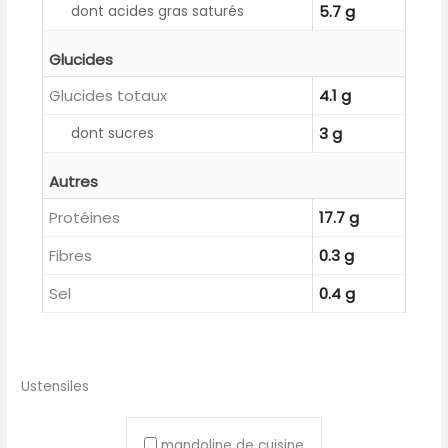
dont acides gras saturés
5.7 g
Glucides
Glucides totaux
4.1 g
dont sucres
3 g
Autres
Protéines
17.7 g
Fibres
0.3 g
Sel
0.4 g
Ustensiles
mandoline de cuisine