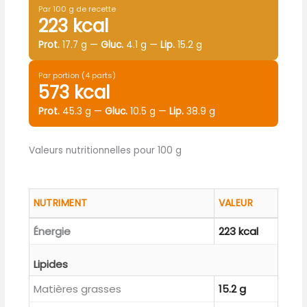
Par 100 g de recette
223 kcal
Prot.
17.7 g —
Gluc.
4.1 g —
Lip.
15.2 g
Par portion (4 parts)
573 kcal
Prot.
45.3 g —
Gluc.
10.5 g —
Lip.
38.9 g
Valeurs nutritionnelles pour 100 g
NUTRIMENT
VALEUR
Énergie
223 kcal
Lipides
Matières grasses
15.2 g