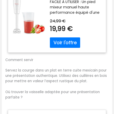
FACILE À UTILISER : Un pied
-Blanc
un mélange lisse et
mixeur manuel haute
homogène, avec moins
performance équipé d'une
d’éclaboussures et un
puissance de 350 W et
mixage plus rapide
24,99 €
d'une seule vitesse pour
Accessoire polyvalent
19,99 €
des résultats parfaits sans
inclus : Le mixeur est livré
effort, tout cela en
avec un gobelet pratique
appuyant sur un bouton
pour mesurer et mixer
PIED ANTI-ECLABOUSSURES :
directement les ingrédients,
Le pied antiéclaboussures
simplifiant la préparation
évite les éclaboussures et
des repas Contenu de la
Comment servir
les dégâts, pour une
livraison : Mixeur plongeant
expérience plus propre et
ErgoMixx 600 W avec 2
Servez la courge dans un plat en terre cuite mexicain pour
plus agréable DESIGN
vitesses et gobelet doseur
une présentation authentique. Utilisez des cuillères en bois
CONFORTABLE : Une
pour mettre en valeur l’aspect rustique du plat.
poignée ergonomique
avec une prise en main
Où trouver la vaisselle adaptée pour une présentation
texturée, pour expérience
parfaite ?
plus facile et plus
confortable, idéal pour une
utilisation fréquente
DURABLE : 2 lames Zelkrom