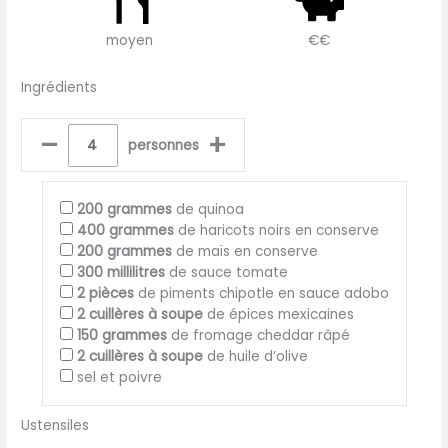
moyen
€€
Ingrédients
–
+
personnes
200
grammes
de quinoa
400
grammes
de haricots noirs en conserve
200
grammes
de maïs en conserve
300
millilitres
de sauce tomate
2
pièces
de piments chipotle en sauce adobo
2
cuillères à soupe
de épices mexicaines
150
grammes
de fromage cheddar râpé
2
cuillères à soupe
de huile d’olive
sel et poivre
Ustensiles