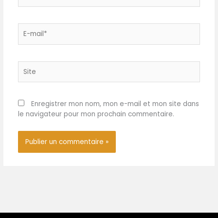
utilisation, vous pouvez
simplement jeter les
couverts dans un tas de
E-
compost ou un barbecue,
mail*
ce qui est parfait pour les
consommateurs soucieux
de l'environnement et
Site
engagés dans la
préservation de la planète.
Lisse et Sans Odeur: La
Enregistrer mon nom, mon e-mail et mon site dans
cuillère jetable est
le navigateur pour mon prochain commentaire.
soigneusement
sélectionnée et polie pour
garantir que les bords sont
lisses et sans échardes, et
que la texture est
confortable et n'affectera
pas le goût de votre
nourriture, de sorte que
vous pouvez l'utiliser en
toute confiance.
Utilisations Multiples: Nos