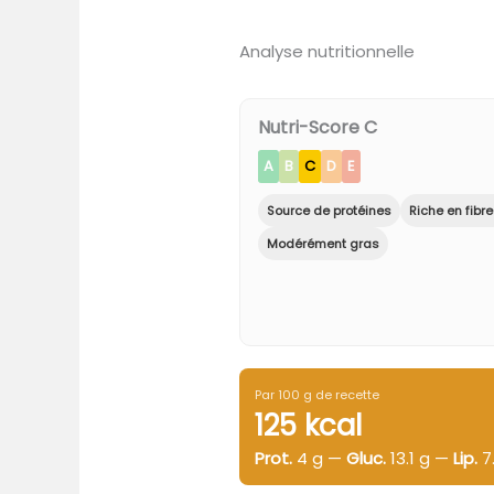
Analyse nutritionnelle
Nutri-Score C
A
B
C
D
E
Source de protéines
Riche en fibr
Modérément gras
Par 100 g de recette
125 kcal
Prot.
4 g —
Gluc.
13.1 g —
Lip.
7.