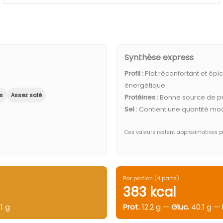
Synthèse express
Profil :
Plat réconfortant et ép
énergétique.
es
Assez salé
Protéines :
Bonne source de pr
Sel :
Contient une quantité mo
Ces valeurs restent approximatives 
Par portion (4 parts)
383 kcal
1 g
Prot.
12.2 g —
Gluc.
40.1 g —