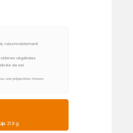
icé, raisonnablement
otéines végétales.
dérée de sel.
pour une préparation maison.
Lip.
21.9 g