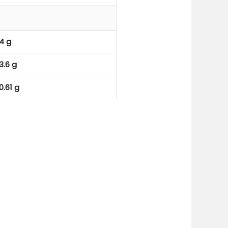
4 g
3.6 g
0.61 g