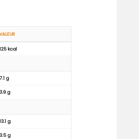
VALEUR
125 kcal
7.1 g
3.9 g
13.1 g
3.5 g