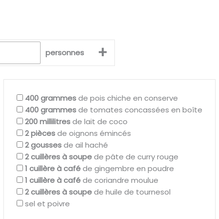
+
personnes
400
grammes
de pois chiche en conserve
400
grammes
de tomates concassées en boîte
200
millilitres
de lait de coco
2
pièces
de oignons émincés
2
gousses
de ail haché
2
cuillères à soupe
de pâte de curry rouge
1
cuillère à café
de gingembre en poudre
1
cuillère à café
de coriandre moulue
2
cuillères à soupe
de huile de tournesol
sel et poivre