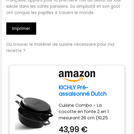
française, apparu pour la première fois au début du XXe
siècle dans les cafés parisiens. Sa simplicité et son goût
ont conquis les papilles à travers le monde.
Imprimer
Où trouver le matériel de cuisine nécessaire pour ma
recette ?
KICHLY Pré-
assaisonné Dutch
Oven - Dual Function
Cuisine Combo - La
Cocotte Pot à Feuf -
cocotte en fonte 2 en 1
Poêle en Fonte pour la
mesurant 26 cm (10,25
Cuisinière & le
pouces) peut être utilisée
Camping, pour
43,99 €
comme couvercle d'une
l'extérieur & l'intérieur