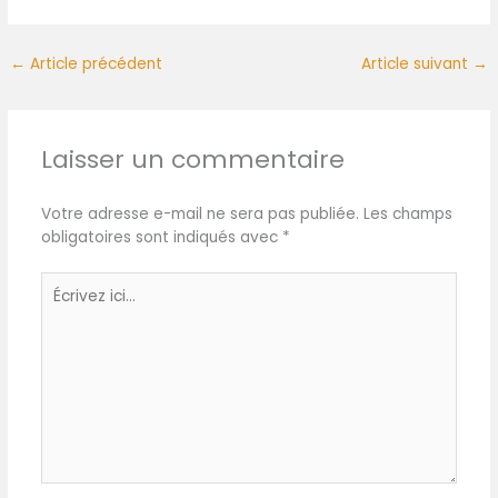
chimiques ajoutés, nos
planches en bambou sont
complètement sûres pour
←
Article précédent
Article suivant
→
préparer et présenter les
aliments. FACILE À NETTOYER
- Le bambou est
naturellement non poreux
Laisser un commentaire
et n'absorbe ni les liquides
ni les odeurs. Il est facile à
Votre adresse e-mail ne sera pas publiée.
Les champs
nettoyer en le rinçant à
obligatoires sont indiqués avec
*
l'eau tiède savonneuse et
n'est pas adapté au lave-
Écrivez
vaisselle.
ici…