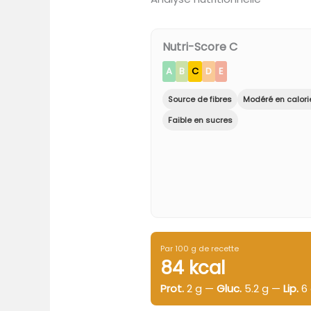
Nutri-Score C
A
B
C
D
E
Source de fibres
Modéré en calori
Faible en sucres
Par 100 g de recette
84 kcal
Prot.
2 g —
Gluc.
5.2 g —
Lip.
6