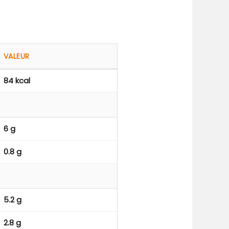
VALEUR
84 kcal
6 g
0.8 g
5.2 g
2.8 g