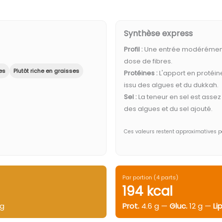
Synthèse express
Profil :
Une entrée modérément
dose de fibres.
es
Plutôt riche en graisses
Protéines :
L'apport en protéin
issu des algues et du dukkah.
Sel :
La teneur en sel est asse
des algues et du sel ajouté.
Ces valeurs restent approximatives 
Par portion (4 parts)
194 kcal
 g
Prot.
4.6 g —
Gluc.
12 g —
Lip