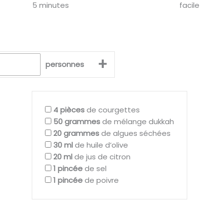
5 minutes
facile
+
personnes
4
pièces
de courgettes
50
grammes
de mélange dukkah
20
grammes
de algues séchées
30
ml
de huile d’olive
20
ml
de jus de citron
1
pincée
de sel
1
pincée
de poivre