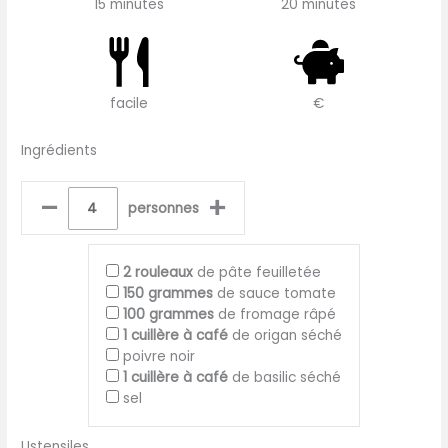
15 minutes
20 minutes
facile
€
Ingrédients
–
+
personnes
2
rouleaux
de pâte feuilletée
150
grammes
de sauce tomate
100
grammes
de fromage râpé
1
cuillère à café
de origan séché
poivre noir
1
cuillère à café
de basilic séché
sel
Ustensiles