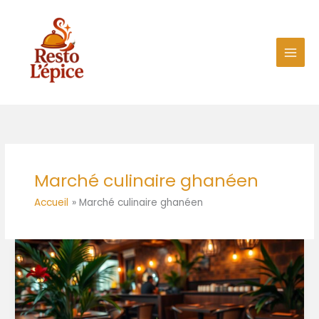
Aller
au
contenu
Marché culinaire ghanéen
Accueil
Marché culinaire ghanéen